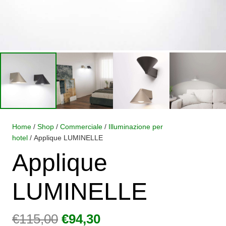
Home
/
Shop
/
Commerciale
/
Illuminazione per
hotel
/ Applique LUMINELLE
Applique
LUMINELLE
Il
Il
€
115,00
€
94,30