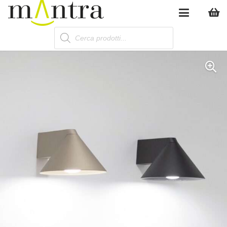
Products
search