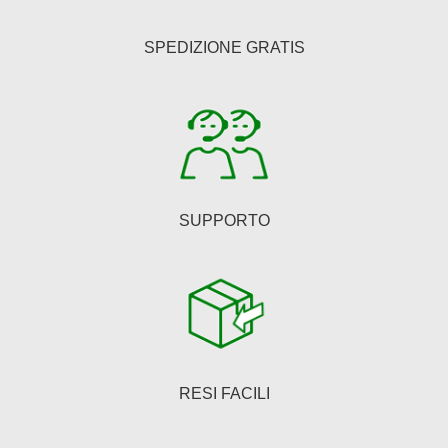
possono
essere
SPEDIZIONE GRATIS
scelte
nella
pagina
del
prodotto
SUPPORTO
RESI FACILI