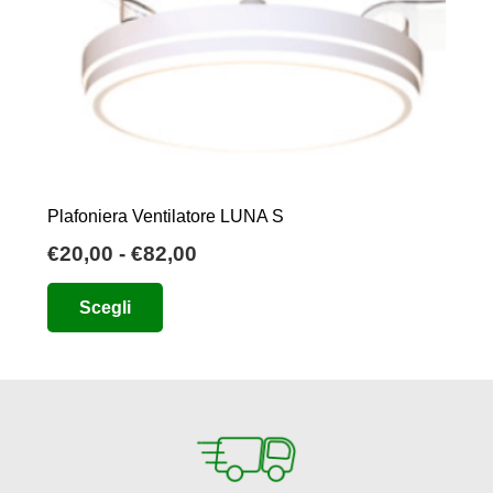
Plafoniera Ventilatore LUNA S
Fascia
€
20,00
-
€
82,00
di
Questo
Scegli
prezzo:
prodotto
da
ha
€20,00
più
a
varianti.
€82,00
Le
opzioni