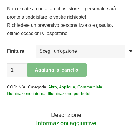
prezzo
prezzo
Non esitate a contattare il ns. store. Il personale sarà
originale
attuale
pronto a soddisfare le vostre richieste!
era:
è:
Richiedete un preventivo personalizzato e gratuito,
€115,00.
€94,30.
ottime occasioni vi aspettano!
Finitura
Applique
Aggiungi al carrello
LUMINELLE
Alternative:
quantità
COD:
N/A
Categorie:
Altro
,
Applique
,
Commerciale
,
Illuminazione interna
,
Illuminazione per hotel
Descrizione
Informazioni aggiuntive