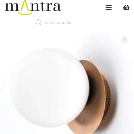
Products
search