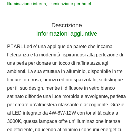
LED
Illuminazione interna
,
Illuminazione per hotel
quantità
Descrizione
Informazioni aggiuntive
PEARL Led e’ una applique da parete che incarna
l’eleganza e la modernità, ispirandosi alla perfezione di
una perla per donare un tocco di raffinatezza agli
ambienti. La sua struttura in alluminio, disponibile in tre
finiture: oro rosa, bronzo ed oro spazzolato, si distingue
per il suo d
esign, mentre il diffusore in vetro bianco
satinato diffonde una luce morbida e avvolgente, perfetta
per creare un’atmosfera rilassante e accogliente. Grazie
al LED integrato da 4W-8W-12W con tonalità calda a
3000K, questa lampada offre un’illuminazione intensa
ed efficiente, riducendo al minimo i consumi energetici.