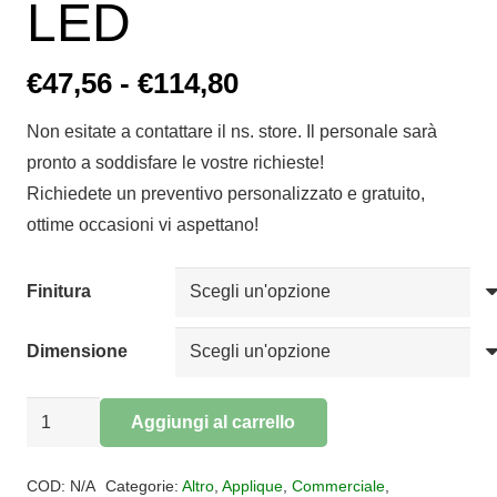
LED
Fascia
€
47,56
-
€
114,80
di
Non esitate a contattare il ns. store. Il personale sarà
prezzo:
pronto a soddisfare le vostre richieste!
da
Richiedete un preventivo personalizzato e gratuito,
€47,56
ottime occasioni vi aspettano!
a
€114,80
Finitura
Dimensione
Applique
Aggiungi al carrello
Plafoniera
Alternative:
PEARL
COD:
N/A
Categorie:
Altro
,
Applique
,
Commerciale
,