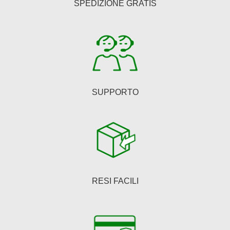
SPEDIZIONE GRATIS
scelte
nella
pagina
del
prodotto
SUPPORTO
RESI FACILI