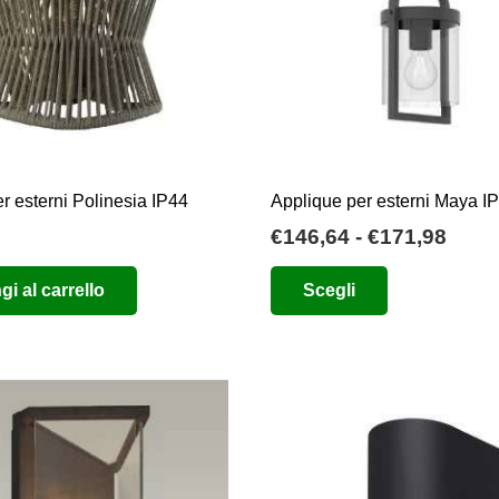
r esterni Polinesia IP44
Applique per esterni Maya I
Fasc
€
146,64
-
€
171,98
di
Questo
i al carrello
Scegli
prez
prodotto
da
ha
€146
più
a
varianti.
€171
Le
opzioni
possono