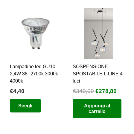
possono
essere
scelte
nella
pagina
del
prodotto
Lampadine led GU10
SOSPENSIONE
2,4W 38° 2700k 3000k
SPOSTABILE L-LINE 4
4000k
luci
Il
Il
€
4,40
€
340,00
€
278,80
zzo
prezzo
prezz
uale
Questo
Scegli
Aggiungi al
originale
attual
prodotto
carrello
era:
è:
9,88.
ha
€340,00.
€278,8
più
varianti.