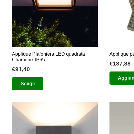
Applique Plafoniera LED quadrata
Applique pe
Chamonix IP65
€
137,88
€
91,40
Questo
Aggiung
Scegli
prodotto
ha
più
varianti.
Le
opzioni