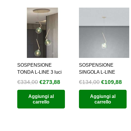
possono
essere
scelte
nella
pagina
del
prodotto
SOSPENSIONE
SOSPENSIONE
TONDA L-LINE 3 luci
SINGOLA L-LINE
Il
Il
Il
Il
€
334,00
€
273,88
€
134,00
€
109,88
prezzo
prezzo
prezzo
pre
Aggiungi al
Aggiungi al
originale
attuale
originale
att
carrello
carrello
era:
è:
era:
è:
€334,00.
€273,88.
€134,00.
€10