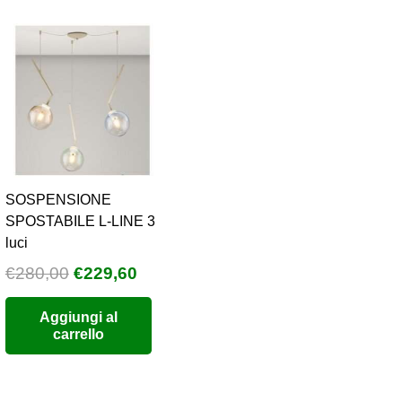
possono
essere
scelte
nella
pagina
del
prodotto
SOSPENSIONE
SPOSTABILE L-LINE 3
luci
Il
Il
€
280,00
€
229,60
o
prezzo
prezzo
Aggiungi al
e
originale
attuale
carrello
era:
è:
0.
€280,00.
€229,60.