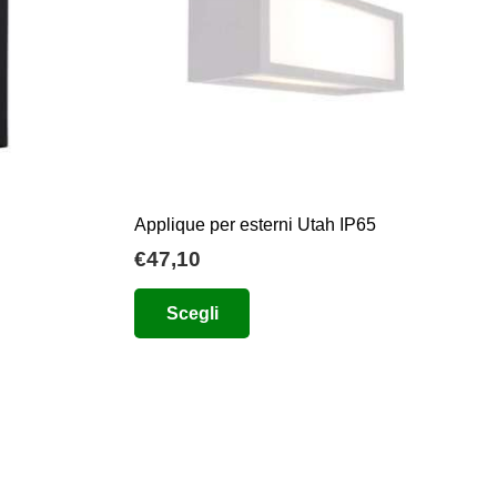
Applique per esterni Utah IP65
€
47,10
Questo
Scegli
prodotto
ha
più
varianti.
Le
opzioni