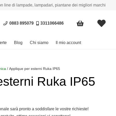
on line di lampade, lampadari, piantane dei migliori marchi
0883 895079
3311066486
erte
Blog
Chi siamo
Il mio account
nica
/ Applique per esterni Ruka IP65
esterni Ruka IP65
sonale sarà pronto a soddisfare le vostre richieste!