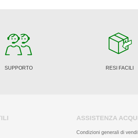
Le
opzioni
possono
essere
scelte
nella
pagina
del
SUPPORTO
RESI FACILI
prodotto
ILI
ASSISTENZA ACQUI
Condizioni generali di vendi