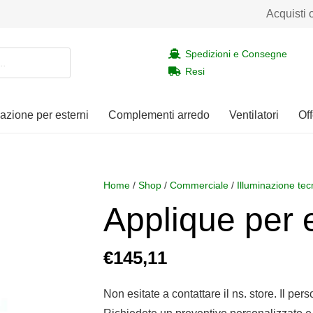
Acquisti 
Spedizioni e Consegne
Resi
nazione per esterni
Complementi arredo
Ventilatori
Off
Home
/
Shop
/
Commerciale
/
Illuminazione tec
Applique per 
€
145,11
Non esitate a contattare il ns. store. Il per