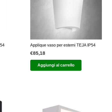
P54
Applique vaso per esterni TEJA IP54
ia
€
85,18
Aggiungi al carrello
zo:
,64
,98