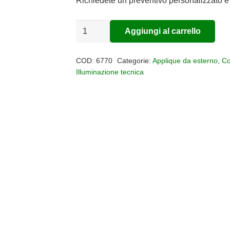
Richiedete un preventivo personalizzato e 
Applique
Aggiungi al carrello
Alternative:
per
esterni
COD:
6770
Categorie:
Applique da esterno
,
Co
Ruka
Illuminazione tecnica
IP65
quantità