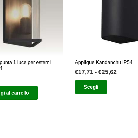
essere
scelte
nella
pagina
del
prodotto
punta 1 luce per esterni
Applique Kandanchu IP54
54
Fascia
€
17,71
-
€
25,62
di
Questo
Scegli
prezzo:
prodotto
i al carrello
da
ha
€17,71
più
a
varianti.
€25,62
Le
opzioni