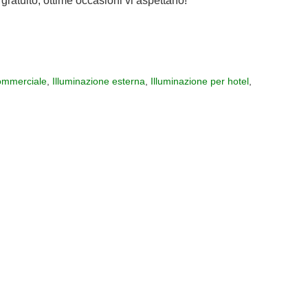
gratuito, ottime occasioni vi aspettano!
mmerciale
,
Illuminazione esterna
,
Illuminazione per hotel
,