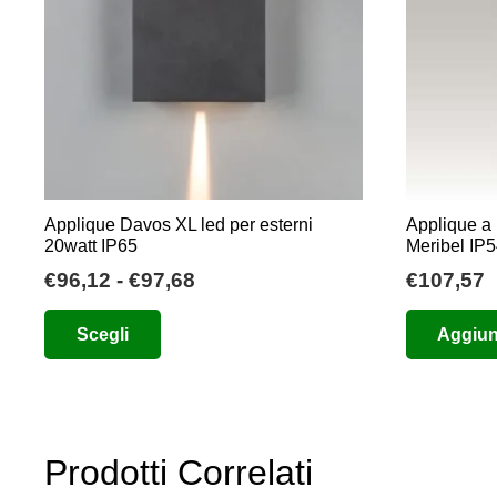
possono
essere
scelte
nella
pagina
del
prodotto
Applique Davos XL led per esterni
Applique a 
20watt IP65
Meribel IP
Fascia
€
96,12
-
€
97,68
€
107,57
di
Questo
Scegli
Aggiung
prezzo:
prodotto
da
ha
€96,12
più
a
varianti.
€97,68
Prodotti Correlati
Le
opzioni