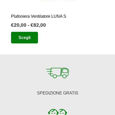
Plafoniera Ventilatore LUNA S
Fascia
€
20,00
-
€
82,00
di
Questo
Scegli
prezzo:
prodotto
da
ha
€20,00
più
a
varianti.
€82,00
Le
opzioni
possono
essere
SPEDIZIONE GRATIS
scelte
nella
pagina