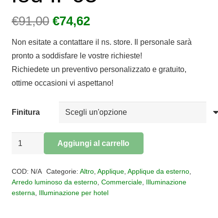
Il
Il
€
91,00
€
74,62
prezzo
prezzo
Non esitate a contattare il ns. store. Il personale sarà
originale
attuale
pronto a soddisfare le vostre richieste!
era:
è:
Richiedete un preventivo personalizzato e gratuito,
€91,00.
€74,62.
ottime occasioni vi aspettano!
Finitura
Applique
Aggiungi al carrello
per
Alternative:
esterni
COD:
N/A
Categorie:
Altro
,
Applique
,
Applique da esterno
,
TOFFEE
Arredo luminoso da esterno
,
Commerciale
,
Illuminazione
esterna
,
Illuminazione per hotel
led
IP65