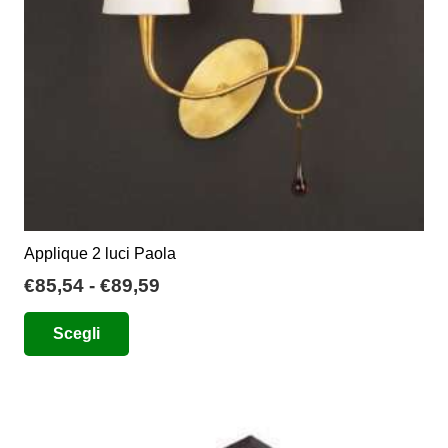
Applique 2 luci Paola
Fascia
€
85,54
-
€
89,59
di
Questo
Scegli
prezzo:
prodotto
da
ha
€85,54
più
a
varianti.
€89,59