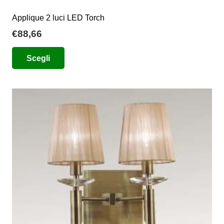
Applique 2 luci LED Torch
€
88,66
Questo
Scegli
prodotto
ha
più
varianti.
Le
opzioni
possono
essere
scelte
nella
pagina
del