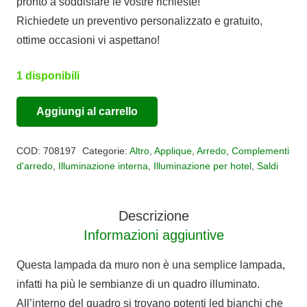
pronto a soddisfare le vostre richieste!
Richiedete un preventivo personalizzato e gratuito,
ottime occasioni vi aspettano!
1 disponibili
Aggiungi al carrello
Applique
Alternative:
quadro
COD:
708197
Categorie:
Altro
,
Applique
,
Arredo
,
Complementi
led
d'arredo
,
Illuminazione interna
,
Illuminazione per hotel
,
Saldi
VIOLONCELLO
quantità
Descrizione
Informazioni aggiuntive
Questa lampada da muro non è una semplice lampada,
infatti ha più le sembianze di un quadro illuminato.
All’interno del quadro si trovano potenti led bianchi che