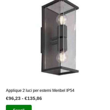
Le
opzioni
possono
essere
scelte
nella
pagina
del
prodotto
Applique 2 luci per esterni Meribel IP54
Fascia
€
96,23
-
€
135,86
di
Questo