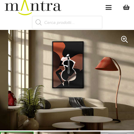
Products
search