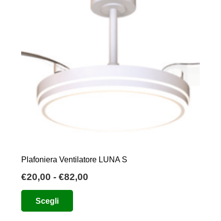
scelte
nella
pagina
del
prodotto
Plafoniera Ventilatore LUNA S
Fascia
€
20,00
-
€
82,00
di
Questo
Scegli
prezzo:
prodotto
da
ha