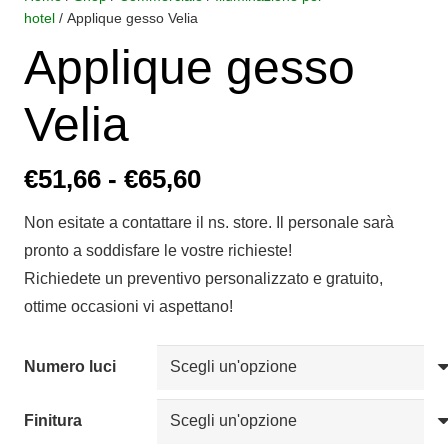
hotel
/ Applique gesso Velia
Applique gesso
Velia
Fascia
€
51,66
-
€
65,60
di
Non esitate a contattare il ns. store. Il personale sarà
prezzo:
pronto a soddisfare le vostre richieste!
da
Richiedete un preventivo personalizzato e gratuito,
€51,66
ottime occasioni vi aspettano!
a
€65,60
Numero luci
Finitura