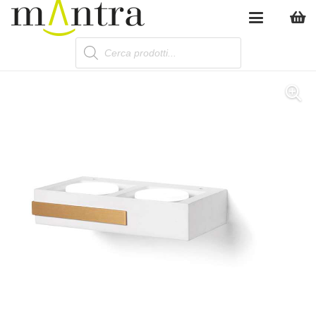
Products
search