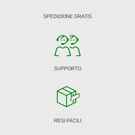
possono
essere
SPEDIZIONE GRATIS
scelte
nella
pagina
del
prodotto
SUPPORTO
RESI FACILI