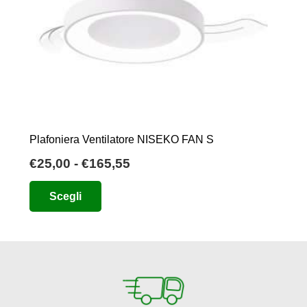
Plafoniera Ventilatore NISEKO FAN S
Fascia
€
25,00
-
€
165,55
di
Questo
Scegli
prezzo:
prodotto
da
ha
€25,00
più
a
varianti.
€165,55
Le
opzioni