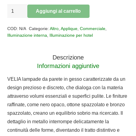
Applique
Aggiungi al carrello
gesso
Alternative:
Velia
COD:
N/A
Categorie:
Altro
,
Applique
,
Commerciale
,
quantità
Illuminazione interna
,
Illuminazione per hotel
Descrizione
Informazioni aggiuntive
VELIA lampade da parete in gesso caratterizzate da un
design prezioso e discreto, che dialoga con la materia
attraverso volumi essenziali e superfici pulite. Le finiture
raffinate, come nero opaco, ottone spazzolato e bronzo
spazzolato, creano un equilibrio sobrio ma ricercato. Il
dettaglio in metallo interrompe delicatamente la
continuità delle forme, diventando il tratto distintivo e