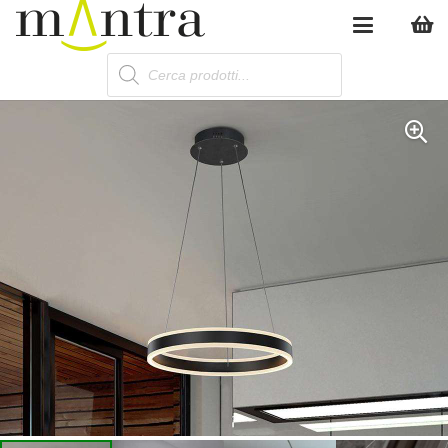
Products
search