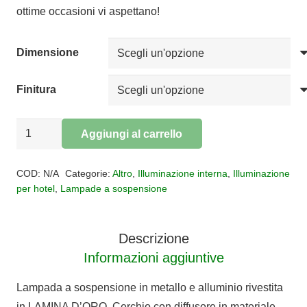
€450,00
ottime occasioni vi aspettano!
a
€920,00
Dimensione
Finitura
Sospensione
Aggiungi al carrello
led
Alternative:
Helia
COD:
N/A
Categorie:
Altro
,
Illuminazione interna
,
Illuminazione
quantità
per hotel
,
Lampade a sospensione
Descrizione
Informazioni aggiuntive
Lampada a sospensione in metallo e alluminio rivestita
in LAMINA D’ORO. Cerchio con diffusore in materiale