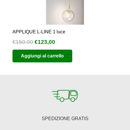
APPLIQUE L-LINE 1 luce
Il
Il
€
150,00
€
123,00
prezzo
prezzo
Aggiungi al carrello
originale
attuale
era:
è:
€150,00.
€123,00.
SPEDIZIONE GRATIS