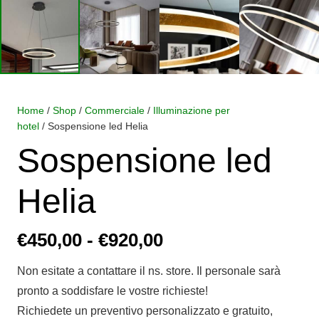
Home
/
Shop
/
Commerciale
/
Illuminazione per
hotel
/ Sospensione led Helia
Sospensione led
Helia
Fascia
€
450,00
-
€
920,00
di
Non esitate a contattare il ns. store. Il personale sarà
prezzo:
pronto a soddisfare le vostre richieste!
da
Richiedete un preventivo personalizzato e gratuito,