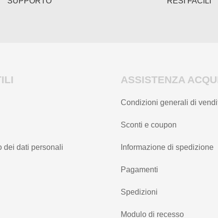
SUPPORTO
RESI FACILI
del
del
prodotto
prodotto
ILI
ASSISTENZA ACQUI
Condizioni generali di vendi
Sconti e coupon
 dei dati personali
Informazione di spedizione
Pagamenti
Spedizioni
Modulo di recesso