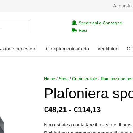
Acquisti 
Spedizioni e Consegne
Resi
nazione per esterni
Complementi arredo
Ventilatori
Off
Home
/
Shop
/
Commerciale
/
Illuminazione per
Plafoniera spo
Fascia
€
48,21
-
€
114,13
di
prezzo:
Non esitate a contattare il ns. store. Il per