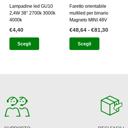
Lampadine led GU10
Faretto orientabile
2,4W 38° 2700k 3000k
multiled per binario
4000k
Magneto MINI 48V
ia
Fascia
€
4,40
€
48,64
-
€
81,30
di
zo:
Questo
Questo
Scegli
Scegli
prezzo:
prodotto
prodotto
da
84
ha
ha
€48,64
più
più
a
00
varianti.
varianti.
€81,30
Le
Le
opzioni
opzioni
possono
possono
essere
essere
scelte
scelte
nella
nella
pagina
pagina