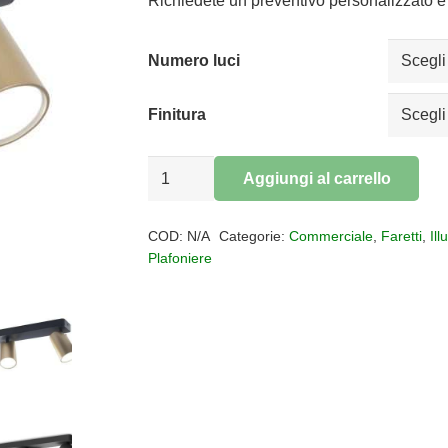
da
Richiedete un preventivo personalizzato e 
€48,21
a
Numero luci
€114,13
Finitura
Plafoniera
Aggiungi al carrello
spot
Alternative:
Sal
COD:
N/A
Categorie:
Commerciale
,
Faretti
,
Il
quantità
Plafoniere