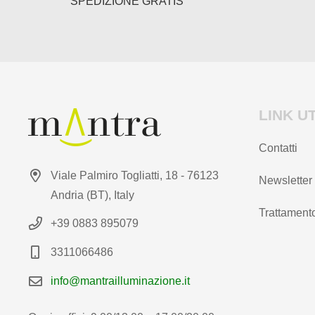
SPEDIZIONE GRATIS
prodotto
prodotto
LINK UT
Contatti
Viale Palmiro Togliatti, 18 - 76123
Newsletter
Andria (BT), Italy
Trattamento
+39 0883 895079
3311066486
info@mantrailluminazione.it