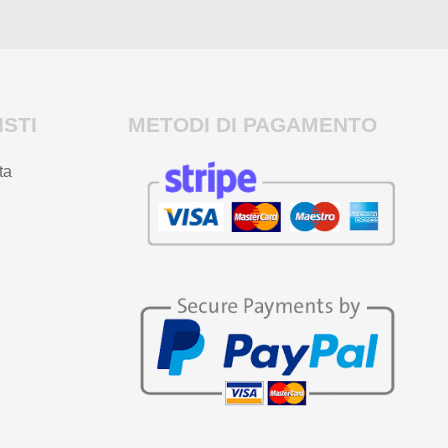
STI
METODI DI PAGAMENTO
ta