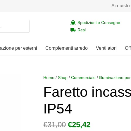
Acquisti 
Spedizioni e Consegne
Resi
nazione per esterni
Complementi arredo
Ventilatori
Off
Home
/
Shop
/
Commerciale
/
Illuminazione per
Faretto inca
IP54
Il
Il
€
31,00
€
25,42