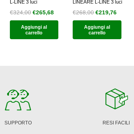
L-LINE 3 luci
LINEARE L-LINE 3 luci
Il
Il
Il
Il
€
324,00
€
265,68
€
268,00
€
219,76
prezzo
prezzo
prezzo
prezz
Aggiungi al
Aggiungi al
originale
attuale
originale
attual
carrello
carrello
era:
è:
era:
è:
€324,00.
€265,68.
€268,00.
€219,7
SUPPORTO
RESI FACILI