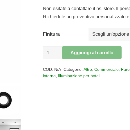
prezzo
prezzo
originale
attuale
Non esitate a contattare il ns. store. Il per
era:
è:
Richiedete un preventivo personalizzato e 
€31,00.
€25,42.
Finitura
Faretto
Aggiungi al carrello
incasso
Alternative:
gesso
COD:
N/A
Categorie:
Altro
,
Commerciale
,
Faret
ATHOS
interna
,
Illuminazione per hotel
IP54
quantità