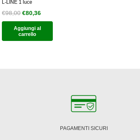
L-LINE 1 luce
Il
Il
€
98,00
€
80,36
o
prezzo
prezzo
Aggiungi al
e
originale
attuale
carrello
era:
è:
6.
€98,00.
€80,36.
PAGAMENTI SICURI