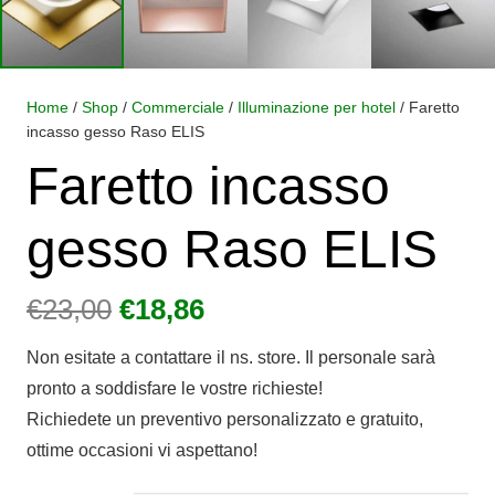
Home
/
Shop
/
Commerciale
/
Illuminazione per hotel
/ Faretto
incasso gesso Raso ELIS
Faretto incasso
gesso Raso ELIS
Il
Il
€
23,00
€
18,86
prezzo
prezzo
Non esitate a contattare il ns. store. Il personale sarà
originale
attuale
pronto a soddisfare le vostre richieste!
era:
è:
Richiedete un preventivo personalizzato e gratuito,
€23,00.
€18,86.
ottime occasioni vi aspettano!