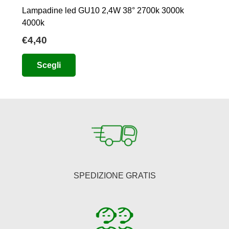
Lampadine led GU10 2,4W 38° 2700k 3000k
4000k
€
4,40
Questo
Scegli
prodotto
ha
più
varianti.
Le
opzioni
possono
essere
SPEDIZIONE GRATIS
scelte
nella
pagina
del