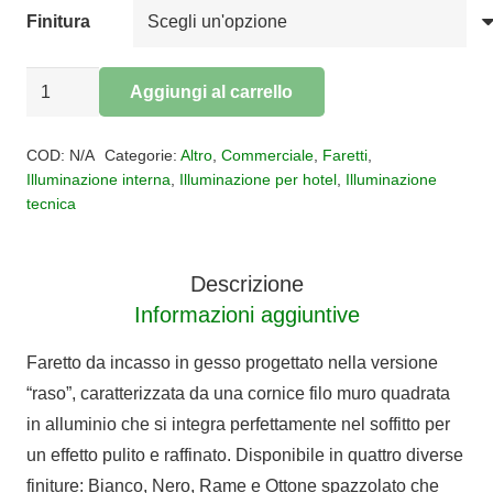
Finitura
Faretto
Aggiungi al carrello
incasso
Alternative:
gesso
COD:
N/A
Categorie:
Altro
,
Commerciale
,
Faretti
,
Raso
Illuminazione interna
,
Illuminazione per hotel
,
Illuminazione
tecnica
ELIS
quantità
Descrizione
Informazioni aggiuntive
Faretto da incasso in gesso progettato nella versione
“raso”, caratterizzata da una cornice filo muro quadrata
in alluminio che si integra perfettamente nel soffitto per
un effetto pulito e raffinato. Disponibile in quattro diverse
finiture: Bianco, Nero, Rame e Ottone spazzolato che