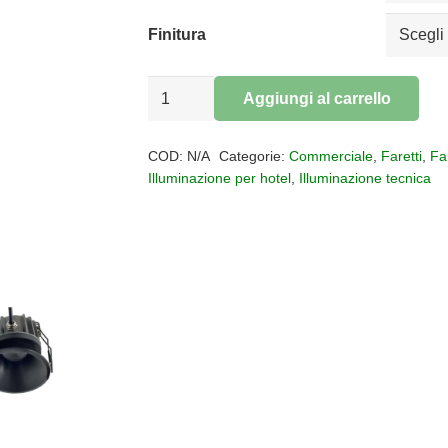
da
€20,17
Finitura
a
€25,12
Faretto
Aggiungi al carrello
incasso
Alternative:
ROMBOK
COD:
N/A
Categorie:
Commerciale
,
Faretti
,
Fa
IP65
Illuminazione per hotel
,
Illuminazione tecnica
quantità