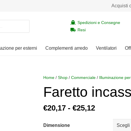
Acquisti 
Spedizioni e Consegne
Resi
nazione per esterni
Complementi arredo
Ventilatori
Off
Home
/
Shop
/
Commerciale
/
Illuminazione per
Faretto inca
Fascia
€
20,17
-
€
25,12
di
prezzo:
Dimensione