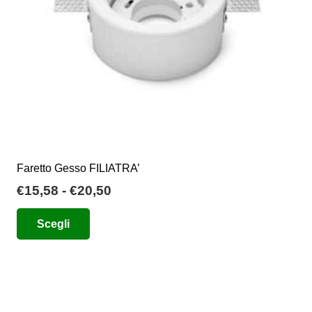
Faretto Gesso FILIATRA’
Fascia
€
15,58
-
€
20,50
di
Questo
Scegli
prezzo:
prodotto
da
ha
€15,58
più
a
varianti.
€20,50
Le