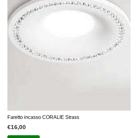
opzioni
possono
essere
scelte
nella
pagina
del
prodotto
Faretto incasso CORALIE Strass
€
16,00
Questo