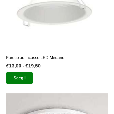
nella
pagina
del
prodotto
Faretto ad incasso LED Medano
Fascia
€
13,00
-
€
19,50
di
Questo
Scegli
prezzo:
prodotto
da
ha
€13,00
più
a
varianti.
€19,50
Le