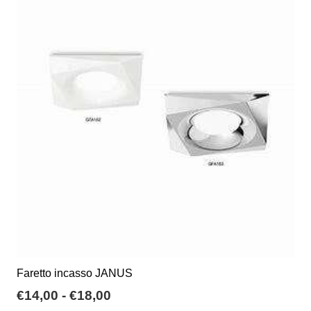
varianti.
Le
opzioni
possono
essere
scelte
nella
pagina
del
prodotto
Faretto incasso JANUS
Fascia
€
14,00
-
€
18,00