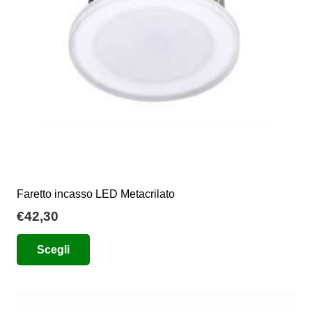
scelte
nella
pagina
del
prodotto
Faretto incasso LED Metacrilato
€
42,30
Questo
Scegli
prodotto
ha
più