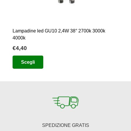
Lampadine led GU10 2,4W 38° 2700k 3000k
4000k
€
4,40
Questo
Scegli
prodotto
ha
più
varianti.
Le
opzioni
possono
essere
SPEDIZIONE GRATIS
scelte