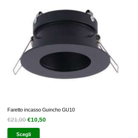
opzioni
possono
essere
scelte
nella
pagina
del
prodotto
Faretto incasso Guincho GU10
Il
Il
€
21,00
€
10,50
prezzo
prezzo
Questo
Scegli
originale
attuale
prodotto