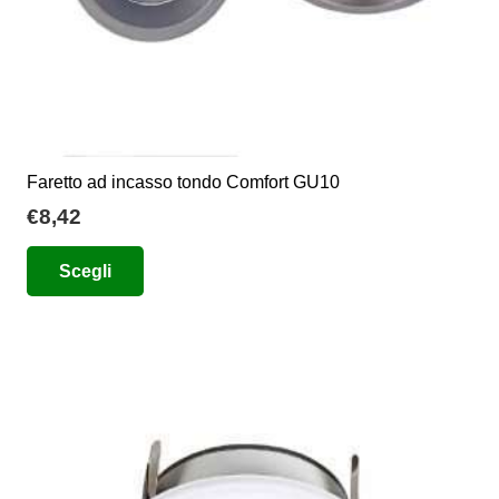
prodotto
Faretto ad incasso tondo Comfort GU10
€
8,42
Questo
Scegli
prodotto
ha
più
varianti.
Le
opzioni
possono
essere