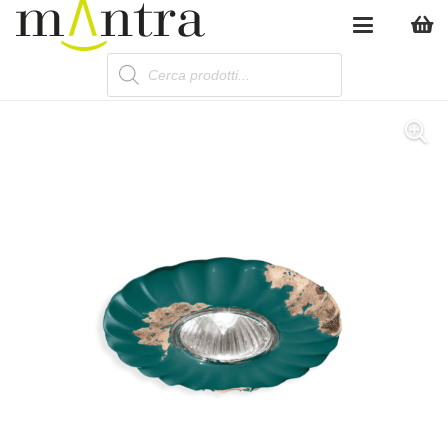
Products
search