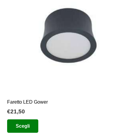
Faretto LED Gower
€
21,50
Questo
Scegli
prodotto