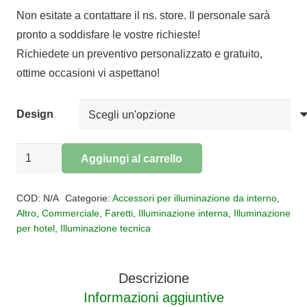
di
Non esitate a contattare il ns. store. Il personale sarà
prezzo:
pronto a soddisfare le vostre richieste!
da
Richiedete un preventivo personalizzato e gratuito,
€140,00
ottime occasioni vi aspettano!
a
€147,00
Design
Faretto
Aggiungi al carrello
Retrò
Alternative:
Vintage
COD:
N/A
Categorie:
Accessori per illuminazione da interno
,
quantità
Altro
,
Commerciale
,
Faretti
,
Illuminazione interna
,
Illuminazione
per hotel
,
Illuminazione tecnica
Descrizione
Informazioni aggiuntive