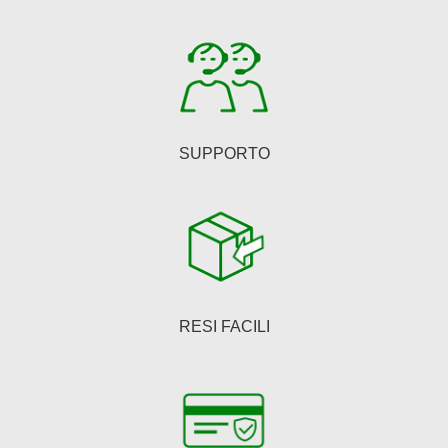
nella
pagina
del
prodotto
SUPPORTO
RESI FACILI