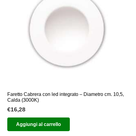
possono
essere
scelte
nella
pagina
del
prodotto
Faretto Cabrera con led integrato – Diametro cm. 10,5,
Calda (3000K)
€
16,28
Aggiungi al carrello