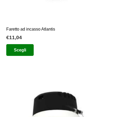
Faretto ad incasso Atlantis
€
11,04
Questo
Scegli
prodotto
ha
più
varianti.
Le
opzioni
possono
essere
scelte