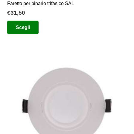
Faretto per binario trifasico SAL
€
31,50
Questo
Scegli
prodotto
ha
più
varianti.
Le
opzioni
possono
essere
scelte
nella
pagina
del
prodotto