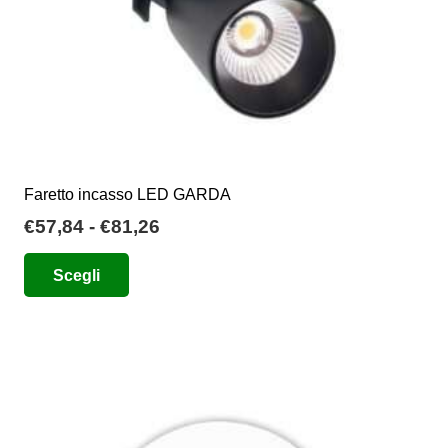
Faretto incasso LED GARDA
Fascia
€
57,84
-
€
81,26
di
Questo
Scegli
prezzo:
prodotto
da
ha
€57,84
più
a
varianti.
€81,26
Le
opzioni