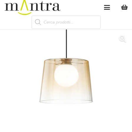
Products
search