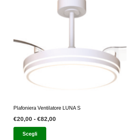
Plafoniera Ventilatore LUNA S
Fascia
€
20,00
-
€
82,00
di
Questo
Scegli
prezzo:
prodotto