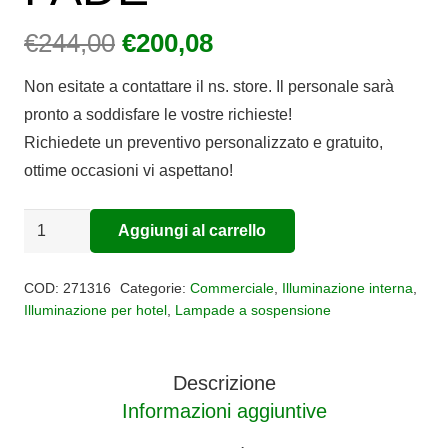
Il
Il
€
244,00
€
200,08
prezzo
prezzo
Non esitate a contattare il ns. store. Il personale sarà
originale
attuale
pronto a soddisfare le vostre richieste!
era:
è:
Richiedete un preventivo personalizzato e gratuito,
€244,00.
€200,08.
ottime occasioni vi aspettano!
Lampada
Aggiungi al carrello
Alternative:
da
sospensione
COD:
271316
Categorie:
Commerciale
,
Illuminazione interna
,
FADE
Illuminazione per hotel
,
Lampade a sospensione
quantità
Descrizione
Informazioni aggiuntive