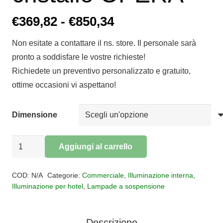
Fascia
€
369,82
-
€
850,34
di
Non esitate a contattare il ns. store. Il personale sarà
prezzo:
pronto a soddisfare le vostre richieste!
da
Richiedete un preventivo personalizzato e gratuito,
€369,82
ottime occasioni vi aspettano!
a
€850,34
Dimensione
Lampada
Aggiungi al carrello
da
Alternative:
sospensione
COD:
N/A
Categorie:
Commerciale
,
Illuminazione interna
,
cristallo
Illuminazione per hotel
,
Lampade a sospensione
OPERA
quantità
Descrizione