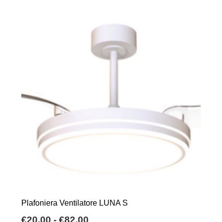
Plafoniera Ventilatore LUNA S
Fascia
€
20,00
-
€
82,00