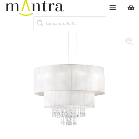
Products
search