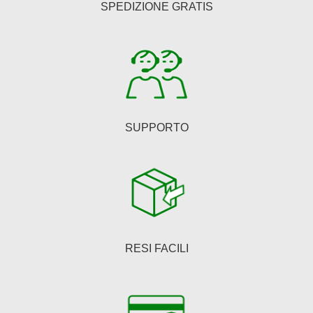
SPEDIZIONE GRATIS
scelte
nella
pagina
del
prodotto
SUPPORTO
RESI FACILI