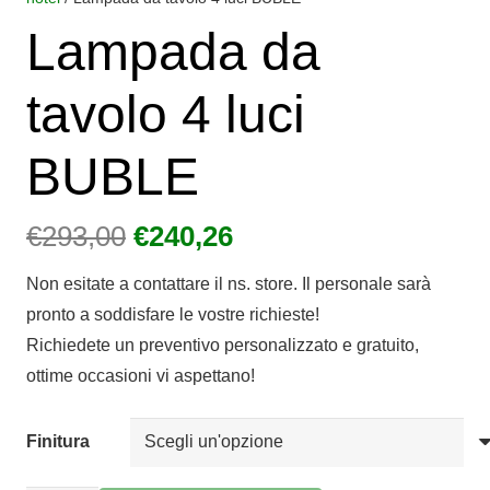
Lampada da
tavolo 4 luci
BUBLE
Il
Il
€
293,00
€
240,26
prezzo
prezzo
Non esitate a contattare il ns. store. Il personale sarà
originale
attuale
pronto a soddisfare le vostre richieste!
era:
è:
Richiedete un preventivo personalizzato e gratuito,
€293,00.
€240,26.
ottime occasioni vi aspettano!
Finitura