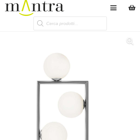
Products
search