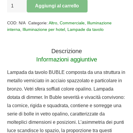
Lampada
Aggiungi al carrello
da
Alternative:
tavolo
COD:
N/A
Categorie:
Altro
,
Commerciale
,
Illuminazione
4
interna
,
Illuminazione per hotel
,
Lampade da tavolo
luci
BUBLE
Descrizione
quantità
Informazioni aggiuntive
Lampada da tavolo BUBLE composta da una struttura in
metallo verniciato in acciaio spazzolato e particolare in
bronzo. Vetri sfera soffiati colore opalino. Lampada
dotata di dimmer. In Buble severità e vivacità convivono:
la cornice, rigida e squadrata, contiene e sorregge una
serie di bolle in vetro opalino, caratterizzate da
molteplici dimensioni e posizioni. L’asimmetria dei punti
luce scandisce lo spazio, la proporzione tra questi