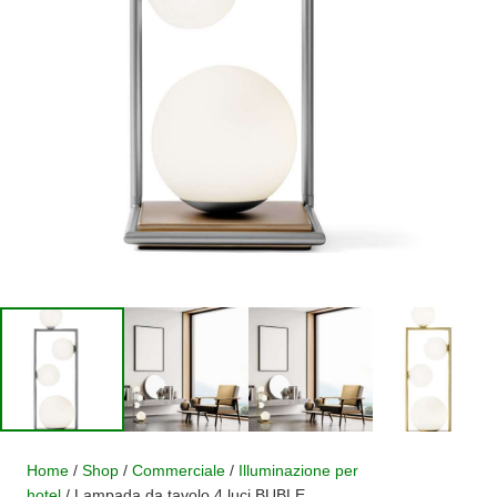
Home
/
Shop
/
Commerciale
/
Illuminazione per
hotel
/ Lampada da tavolo 4 luci BUBLE