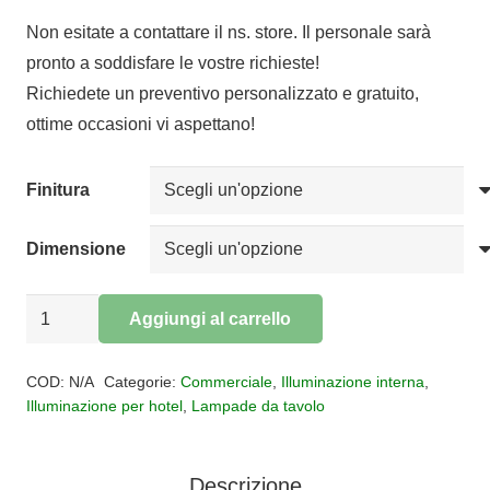
di
Non esitate a contattare il ns. store. Il personale sarà
prezzo:
pronto a soddisfare le vostre richieste!
da
Richiedete un preventivo personalizzato e gratuito,
€100,04
ottime occasioni vi aspettano!
a
€119,72
Finitura
Dimensione
Lampada
Aggiungi al carrello
da
Alternative:
tavolo
COD:
N/A
Categorie:
Commerciale
,
Illuminazione interna
,
BLOOM
Illuminazione per hotel
,
Lampade da tavolo
quantità
Descrizione