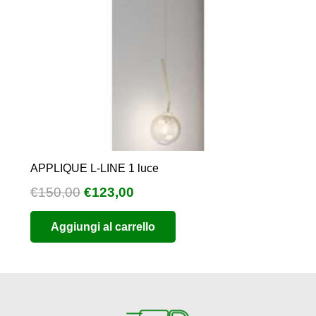
APPLIQUE L-LINE 1 luce
Il
Il
€
150,00
€
123,00
prezzo
prezzo
Aggiungi al carrello
originale
attuale
era:
è:
€150,00.
€123,00.