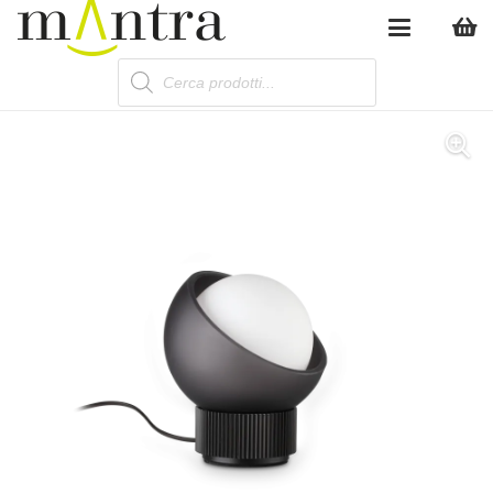
Products
search