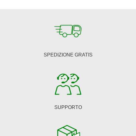
€150,00.
€123,00.
SPEDIZIONE GRATIS
SUPPORTO