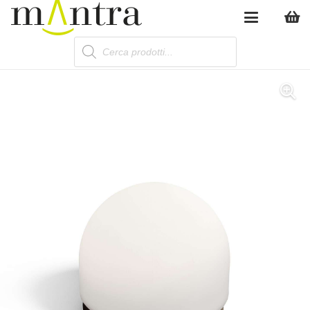
Products
search