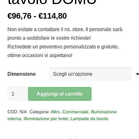
Fascia
€
96,76
-
€
114,80
di
Non esitate a contattare il ns. store. Il personale sarà
prezzo:
pronto a soddisfare le vostre richieste!
da
Richiedete un preventivo personalizzato e gratuito,
€96,76
ottime occasioni vi aspettano!
a
€114,80
Dimensione
Lampada
Aggiungi al carrello
da
Alternative:
tavolo
COD:
N/A
Categorie:
Altro
,
Commerciale
,
Illuminazione
DOMU
interna
,
Illuminazione per hotel
,
Lampade da tavolo
quantità