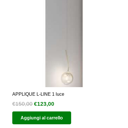
APPLIQUE L-LINE 1 luce
Il
Il
€
150,00
€
123,00
prezzo
prezzo
Aggiungi al carrello
originale
attuale
era:
è: