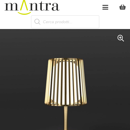
Products
search