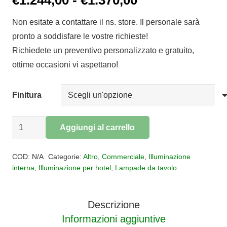
di
Non esitate a contattare il ns. store. Il personale sarà
prezzo:
pronto a soddisfare le vostre richieste!
da
Richiedete un preventivo personalizzato e gratuito,
€1.244,00
ottime occasioni vi aspettano!
a
€1.370,00
Finitura
LAMPADA
Aggiungi al carrello
DA
Alternative:
TAVOLO
COD:
N/A
Categorie:
Altro
,
Commerciale
,
Illuminazione
JULIA
interna
,
Illuminazione per hotel
,
Lampade da tavolo
quantità
Descrizione
Informazioni aggiuntive