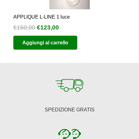
APPLIQUE L-LINE 1 luce
Il
Il
€
150,00
€
123,00
prezzo
prezzo
Aggiungi al carrello
originale
attuale
era:
è:
€150,00.
€123,00.
SPEDIZIONE GRATIS