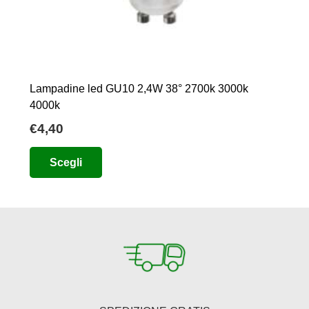
Lampadine led GU10 2,4W 38° 2700k 3000k
4000k
€
4,40
Questo
Scegli
prodotto
ha
più
varianti.
Le
opzioni
possono
essere