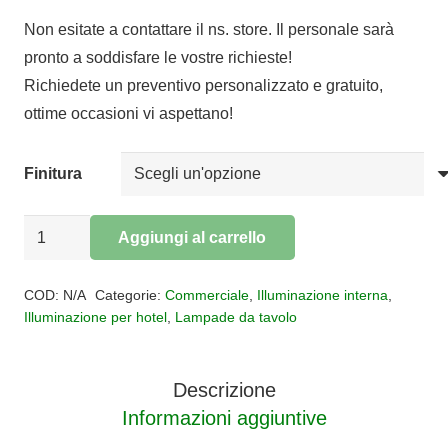
prezzo
prezzo
Non esitate a contattare il ns. store. Il personale sarà
originale
attuale
pronto a soddisfare le vostre richieste!
era:
è:
Richiedete un preventivo personalizzato e gratuito,
€146,00.
€119,72.
ottime occasioni vi aspettano!
Finitura
Lampada
Aggiungi al carrello
da
Alternative:
tavolo
COD:
N/A
Categorie:
Commerciale
,
Illuminazione interna
,
LAWYER
Illuminazione per hotel
,
Lampade da tavolo
quantità
Descrizione
Informazioni aggiuntive