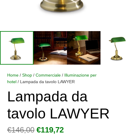
Home
/
Shop
/
Commerciale
/
Illuminazione per
hotel
/ Lampada da tavolo LAWYER
Lampada da
tavolo LAWYER
Il
Il
€
146,00
€
119,72