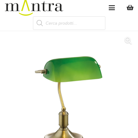
Products
search