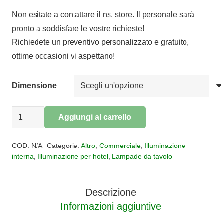
di
Non esitate a contattare il ns. store. Il personale sarà
prezzo:
pronto a soddisfare le vostre richieste!
da
Richiedete un preventivo personalizzato e gratuito,
€200,70
ottime occasioni vi aspettano!
a
€282,60
Dimensione
Lampada
Aggiungi al carrello
da
Alternative:
tavolo
COD:
N/A
Categorie:
Altro
,
Commerciale
,
Illuminazione
led
interna
,
Illuminazione per hotel
,
Lampade da tavolo
OASIS
quantità
Descrizione
Informazioni aggiuntive