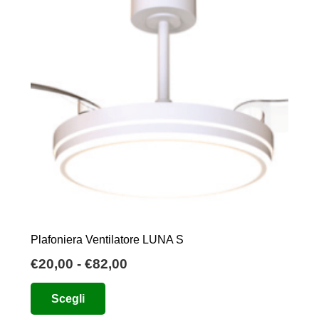
Plafoniera Ventilatore LUNA S
Fascia
€
20,00
-
€
82,00
di
Questo
Scegli
prezzo:
prodotto
da