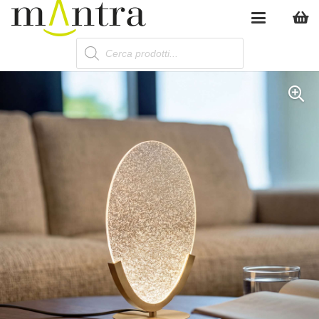
Products
search