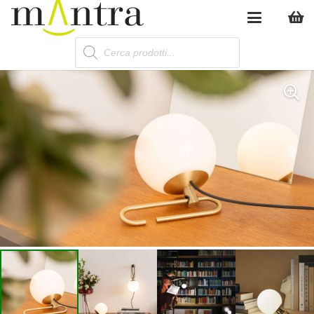
Products
search