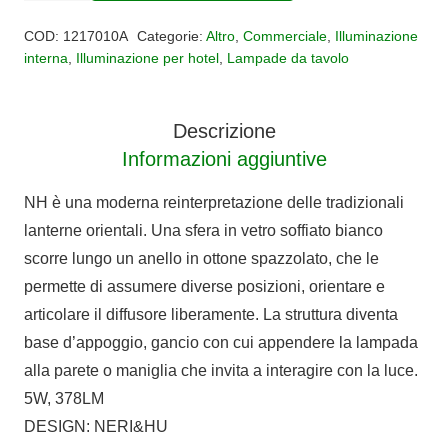
TAVOLO
COD:
1217010A
Categorie:
Altro
,
Commerciale
,
Illuminazione
NH
interna
,
Illuminazione per hotel
,
Lampade da tavolo
1217
quantità
Descrizione
Informazioni aggiuntive
NH è una moderna reinterpretazione delle tradizionali
lanterne orientali. Una sfera in vetro soffiato bianco
scorre lungo un anello in ottone spazzolato, che le
permette di assumere diverse posizioni, orientare e
articolare il diffusore liberamente. La struttura diventa
base d’appoggio, gancio con cui appendere la lampada
alla parete o maniglia che invita a interagire con la luce.
5W, 378LM
DESIGN: NERI&HU