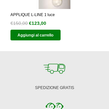
APPLIQUE L-LINE 1 luce
Il
Il
€
150,00
€
123,00
prezzo
prezzo
Aggiungi al carrello
originale
attuale
era:
è:
€150,00.
€123,00.
SPEDIZIONE GRATIS