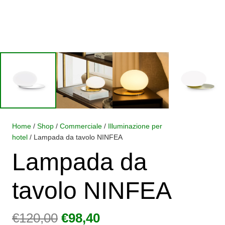
Home
/
Shop
/
Commerciale
/
Illuminazione per
hotel
/ Lampada da tavolo NINFEA
Lampada da
tavolo NINFEA
Il
Il
€
120,00
€
98,40