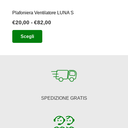
Plafoniera Ventilatore LUNA S
Fascia
€
20,00
-
€
82,00
di
Questo
Scegli
prezzo:
prodotto
da
ha
€20,00
più
a
varianti.
€82,00
Le
opzioni
possono
essere
SPEDIZIONE GRATIS
scelte
nella
pagina
del