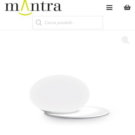
Products
search