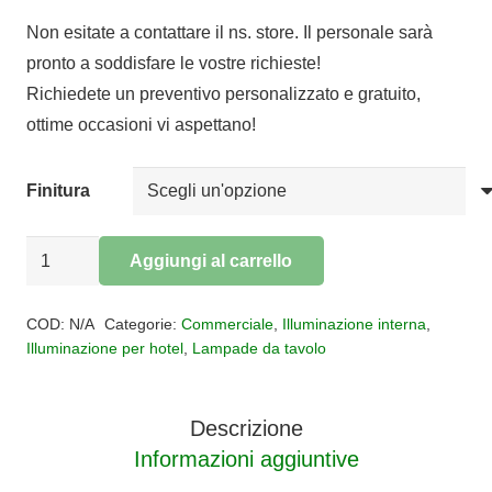
prezzo
prezzo
Non esitate a contattare il ns. store. Il personale sarà
originale
attuale
pronto a soddisfare le vostre richieste!
era:
è:
Richiedete un preventivo personalizzato e gratuito,
€120,00.
€98,40.
ottime occasioni vi aspettano!
Finitura
Lampada
Aggiungi al carrello
da
Alternative:
tavolo
COD:
N/A
Categorie:
Commerciale
,
Illuminazione interna
,
NINFEA
Illuminazione per hotel
,
Lampade da tavolo
quantità
Descrizione
Informazioni aggiuntive