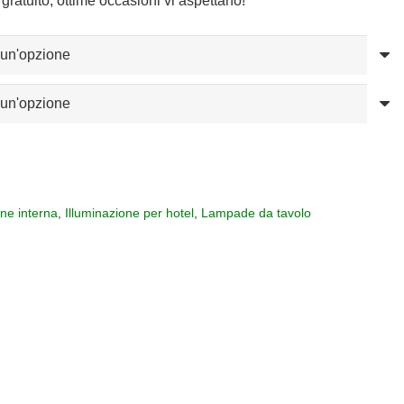
gratuito, ottime occasioni vi aspettano!
one interna
,
Illuminazione per hotel
,
Lampade da tavolo