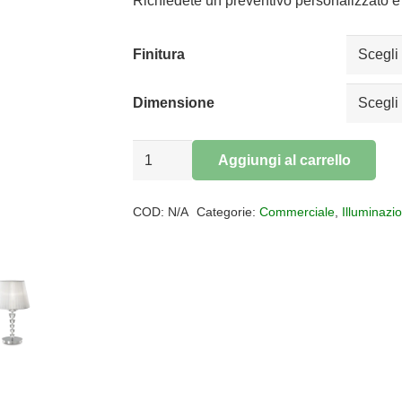
da
Richiedete un preventivo personalizzato e 
€109,88
a
Finitura
€214,84
Dimensione
Lampada
Aggiungi al carrello
da
Alternative:
tavolo
COD:
N/A
Categorie:
Commerciale
,
Illuminazi
PEGASO
quantità