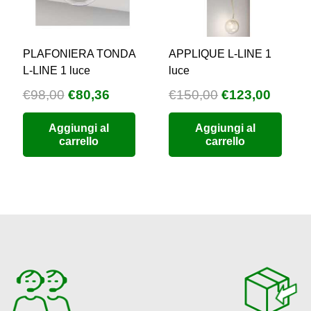
PLAFONIERA TONDA
APPLIQUE L-LINE 1
L-LINE 1 luce
luce
Il
Il
Il
Il
€
98,00
€
80,36
€
150,00
€
123,00
zzo
prezzo
prezzo
prezzo
prezz
Aggiungi al
Aggiungi al
uale
originale
attuale
originale
attual
carrello
carrello
era:
è:
era:
è:
9,76.
€98,00.
€80,36.
€150,00.
€123,0