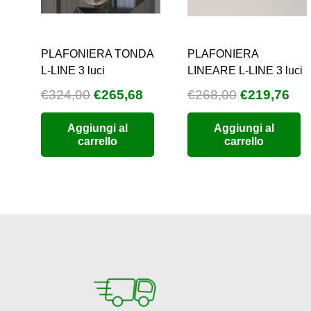
PLAFONIERA TONDA
PLAFONIERA
L-LINE 3 luci
LINEARE L-LINE 3 luci
Il
Il
Il
Il
€
324,00
€
265,68
€
268,00
€
219,76
prezzo
prezzo
prezzo
pre
Aggiungi al
Aggiungi al
originale
attuale
originale
att
carrello
carrello
era:
è:
era:
è:
€324,00.
€265,68.
€268,00.
€21