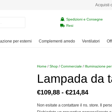
Acquisti 
Spedizioni e Consegne
Resi
nazione per esterni
Complementi arredo
Ventilatori
Off
Home
/
Shop
/
Commerciale
/
Illuminazione per
Lampada da 
Fascia
€
109,88
-
€
214,84
di
prezzo:
Non esitate a contattare il ns. store. Il per