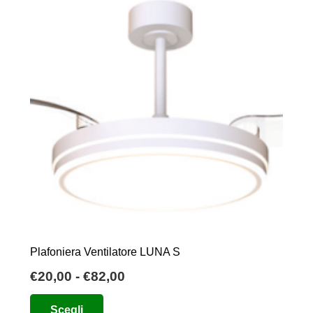
Plafoniera Ventilatore LUNA S
Fascia
€
20,00
-
€
82,00
di
Questo
Scegli
prezzo: