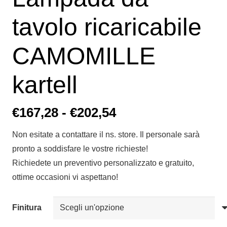
tavolo ricaricabile
CAMOMILLE
kartell
Fascia
€
167,28
-
€
202,54
di
Non esitate a contattare il ns. store. Il personale sarà
prezzo:
pronto a soddisfare le vostre richieste!
da
Richiedete un preventivo personalizzato e gratuito,
€167,28
ottime occasioni vi aspettano!
a
€202,54
Finitura