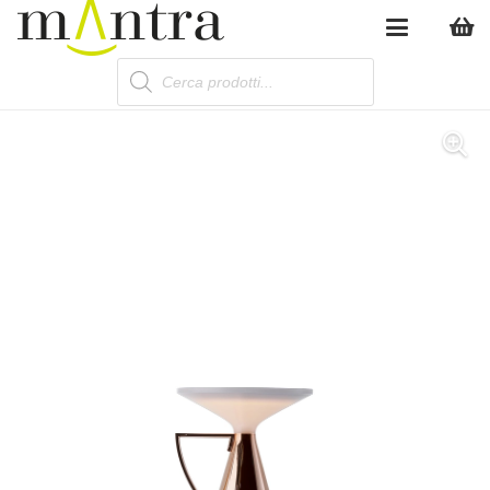
Products
search