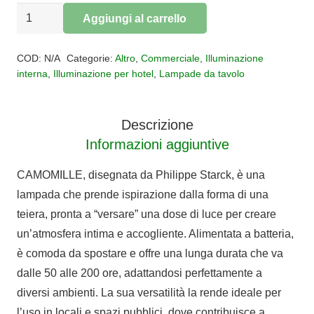
Lampada
Aggiungi al carrello
da
Alternative:
tavolo
COD:
N/A
Categorie:
Altro
,
Commerciale
,
Illuminazione
ricaricabile
interna
,
Illuminazione per hotel
,
Lampade da tavolo
CAMOMILLE
kartell
Descrizione
quantità
Informazioni aggiuntive
CAMOMILLE, disegnata da Philippe Starck, è una
lampada che prende ispirazione dalla forma di una
teiera, pronta a “versare” una dose di luce per creare
un’atmosfera intima e accogliente. Alimentata a batteria,
è comoda da spostare e offre una lunga durata che va
dalle 50 alle 200 ore, adattandosi perfettamente a
diversi ambienti. La sua versatilità la rende ideale per
l’uso in locali e spazi pubblici, dove contribuisce a