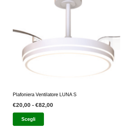
Plafoniera Ventilatore LUNA S
Fascia
€
20,00
-
€
82,00
di
Questo
Scegli
prezzo:
prodotto
da
ha