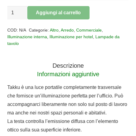
LAMPADA
Aggiungi al carrello
DA
Alternative:
TAVOLO
COD:
N/A
Categorie:
Altro
,
Arredo
,
Commerciale
,
TAKKU
Illuminazione interna
,
Illuminazione per hotel
,
Lampade da
tavolo
quantità
Descrizione
Informazioni aggiuntive
Takku è una luce portatile completamente trasversale
che fornisce un’illuminazione perfetta per l’ufficio. Può
accompagnarci liberamente non solo sul posto di lavoro
ma anche nei nostri spazi personali e abitativi.
La testa controlla l’emissione diffusa con l’elemento
ottico sulla sua superficie inferiore.