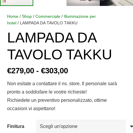
Home
/
Shop
/
Commerciale
/
Illuminazione per
hotel
/ LAMPADA DA TAVOLO TAKKU
LAMPADA DA
TAVOLO TAKKU
Fascia
€
279,00
-
€
303,00
di
Non esitate a contattare il ns. store. Il personale sarà
prezzo:
pronto a soddisfare le vostre richieste!
da
Richiedete un preventivo personalizzato, ottime
€279,00
occasioni vi aspettano!
a
€303,00
Finitura