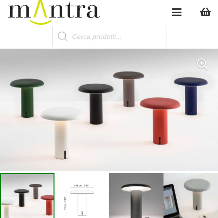
Products
search