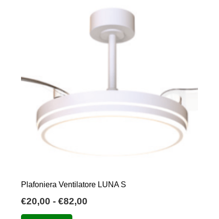
Plafoniera Ventilatore LUNA S
Fascia
€
20,00
-
€
82,00
di
Questo