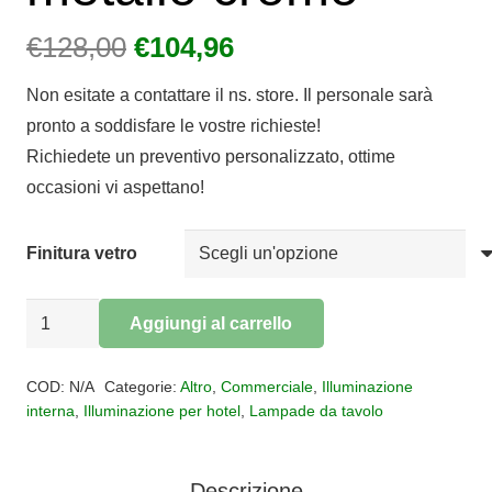
Il
Il
€
128,00
€
104,96
prezzo
prezzo
Non esitate a contattare il ns. store. Il personale sarà
originale
attuale
pronto a soddisfare le vostre richieste!
era:
è:
Richiedete un preventivo personalizzato, ottime
€128,00.
€104,96.
occasioni vi aspettano!
Finitura vetro
LAMPADA
Aggiungi al carrello
DA
Alternative:
TAVOLO
COD:
N/A
Categorie:
Altro
,
Commerciale
,
Illuminazione
WAX
interna
,
Illuminazione per hotel
,
Lampade da tavolo
metallo
cromo
Descrizione