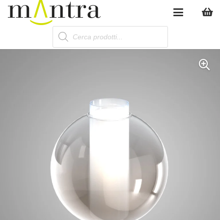
Products
search