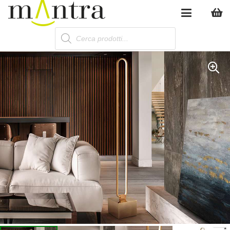
Products
search