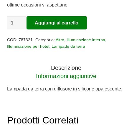
ottime occasioni vi aspettano!
Lampada
Aggiungi al carrello
Alternative:
da
terra
COD:
787321
Categorie:
Altro
,
Illuminazione interna
,
led
Illuminazione per hotel
,
Lampade da terra
Colette
quantità
Descrizione
Informazioni aggiuntive
Lampada da terra con diffusore in silicone opalescente.
Prodotti Correlati