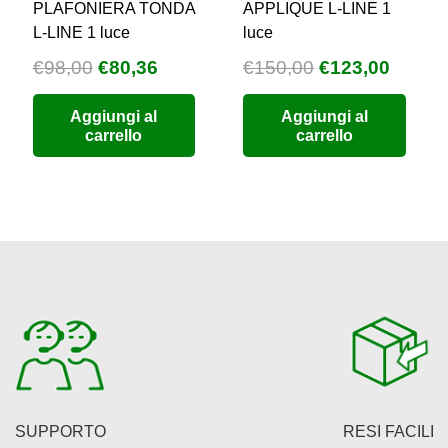
PLAFONIERA TONDA
APPLIQUE L-LINE 1
L-LINE 1 luce
luce
Il
Il
Il
Il
€
98,00
€
80,36
€
150,00
€
123,00
zzo
prezzo
prezzo
prezzo
prezz
Aggiungi al
Aggiungi al
uale
originale
attuale
originale
attual
carrello
carrello
era:
è:
era:
è:
9,76.
€98,00.
€80,36.
€150,00.
€123,0
SUPPORTO
RESI FACILI