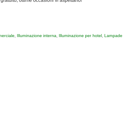
gratuito, ottime occasioni vi aspettano!
erciale
,
Illuminazione interna
,
Illuminazione per hotel
,
Lampade