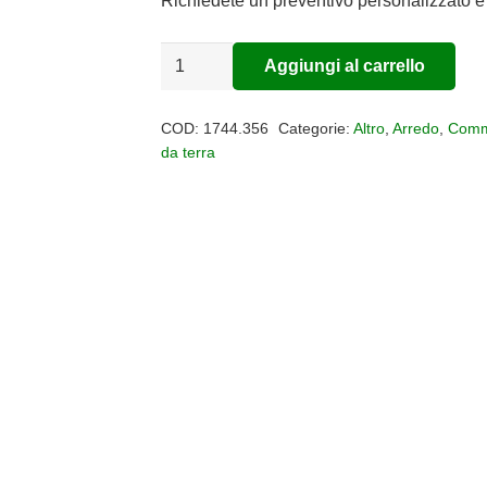
era:
è:
Richiedete un preventivo personalizzato e 
€412,00.
€337,84.
Lampada
Aggiungi al carrello
Alternative:
da
terra
COD:
1744.356
Categorie:
Altro
,
Arredo
,
Comm
JOTTO
da terra
quantità