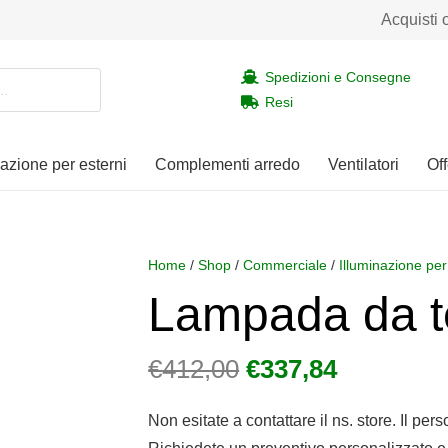
Acquisti 
Spedizioni e Consegne
Resi
nazione per esterni
Complementi arredo
Ventilatori
Off
Home
/
Shop
/
Commerciale
/
Illuminazione per
Lampada da t
Il
Il
€
412,00
€
337,84
prezzo
prezzo
originale
attuale
Non esitate a contattare il ns. store. Il per