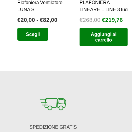
Plafoniera Ventilatore
PLAFONIERA
LUNA S
LINEARE L-LINE 3 luci
Fascia
Il
Il
€
20,00
-
€
82,00
€
268,00
€
219,76
di
prezzo
pre
Questo
Scegli
Aggiungi al
prezzo:
originale
att
prodotto
carrello
da
era:
è:
ha
€20,00
€268,00.
€21
più
a
varianti.
€82,00
Le
opzioni
possono
essere
scelte
nella
pagina
del
SPEDIZIONE GRATIS