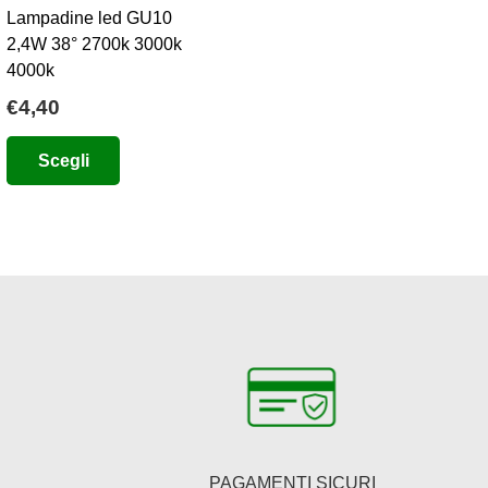
Lampadine led GU10
2,4W 38° 2700k 3000k
4000k
€
4,40
Questo
Scegli
prodotto
ha
più
varianti.
Le
opzioni
possono
essere
scelte
nella
pagina
PAGAMENTI SICURI