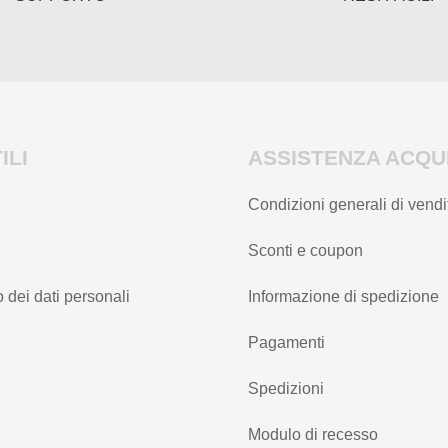
del
prodotto
prodotto
ILI
ASSISTENZA ACQUI
Condizioni generali di vendi
Sconti e coupon
 dei dati personali
Informazione di spedizione
Pagamenti
Spedizioni
Modulo di recesso