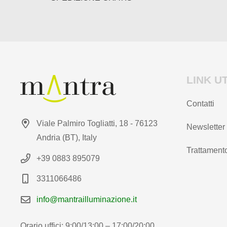
prodotto
prodotto
LINK UT
Contatti
Viale Palmiro Togliatti, 18 - 76123
Newsletter
Andria (BT), Italy
Trattamento
+39 0883 895079
3311066486
info@mantrailluminazione.it
Orario uffici: 9:00/13:00 – 17:00/20:00