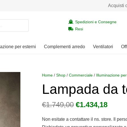
Acquisti 
Spedizioni e Consegne
Resi
nazione per esterni
Complementi arredo
Ventilatori
Off
Home
/
Shop
/
Commerciale
/
Illuminazione per
Lampada da t
Il
Il
€
1.749,00
€
1.434,18
prezzo
prezz
originale
attua
Non esitate a contattare il ns. store. Il per