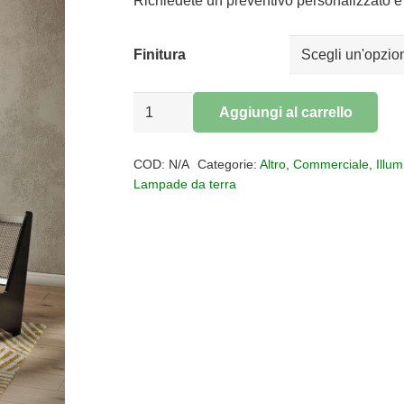
era:
è:
Richiedete un preventivo personalizzato e 
€1.749,00.
€1.43
Finitura
Lampada
Aggiungi al carrello
da
Alternative:
terra
COD:
N/A
Categorie:
Altro
,
Commerciale
,
Illu
led
Lampade da terra
EUCLIDE
quantità