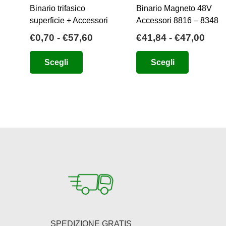
Binario trifasico
Binario Magneto 48V
superficie + Accessori
Accessori 8816 – 8348
Fascia
Fasc
€
0,70
-
€
57,60
€
41,84
-
€
47,00
di
di
Questo
Questo
Scegli
Scegli
prezzo:
prez
prodotto
prodotto
da
da
ha
ha
€0,70
€41,
più
più
a
a
varianti.
varianti.
€57,60
€47,
Le
Le
opzioni
opzioni
possono
possono
essere
essere
scelte
scelte
nella
nella
pagina
pagina
del
del
SPEDIZIONE GRATIS