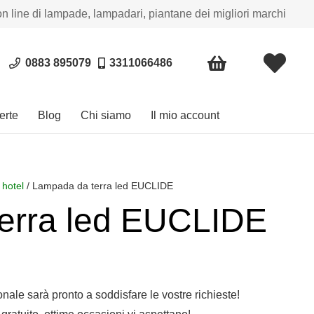
on line di lampade, lampadari, piantane dei migliori marchi
0883 895079
3311066486
erte
Blog
Chi siamo
Il mio account
 hotel
/ Lampada da terra led EUCLIDE
erra led EUCLIDE
o
le
sonale sarà pronto a soddisfare le vostre richieste!