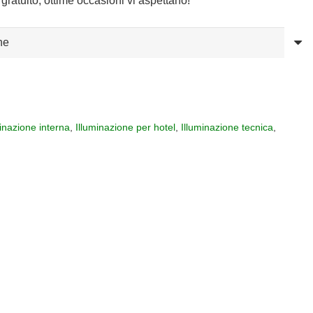
gratuito, ottime occasioni vi aspettano!
4,18.
minazione interna
,
Illuminazione per hotel
,
Illuminazione tecnica
,