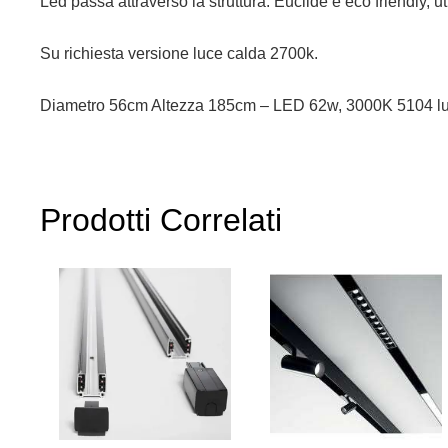
Led passa attraverso la struttura. Euclide è eco friendly, ut
Su richiesta versione luce calda 2700k.
Diametro 56cm Altezza 185cm – LED 62w, 3000K 5104
Prodotti Correlati