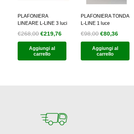
PLAFONIERA
PLAFONIERA TONDA
LINEARE L-LINE 3 luci
L-LINE 1 luce
Il
Il
Il
Il
€
268,00
€
219,76
€
98,00
€
80,36
prezzo
prezzo
prezzo
prezz
Aggiungi al
Aggiungi al
originale
attuale
originale
attual
carrello
carrello
era:
è:
era:
è:
€268,00.
€219,76.
€98,00.
€80,3