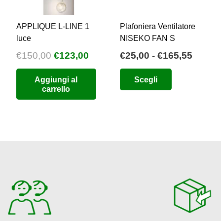
APPLIQUE L-LINE 1
Plafoniera Ventilatore
luce
NISEKO FAN S
Il
Il
Fasci
€
150,00
€
123,00
€
25,00
-
€
165,55
o
prezzo
prezzo
di
Questo
Aggiungi al
Scegli
e
originale
attuale
prezzo
prodotto
carrello
era:
è:
da
ha
6.
€150,00.
€123,00.
€25,0
più
a
varianti.
€165,
Le
opzioni
possono
essere
scelte
nella
pagina