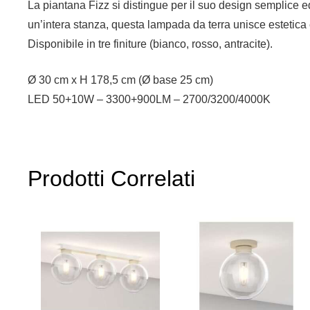
La piantana Fizz si distingue per il suo design semplice ed
un’intera stanza, questa lampada da terra unisce estetica
Disponibile in tre finiture (bianco, rosso, antracite).
Ø 30 cm x H 178,5 cm (Ø base 25 cm)
LED 50+10W – 3300+900LM – 2700/3200/4000K
Prodotti Correlati