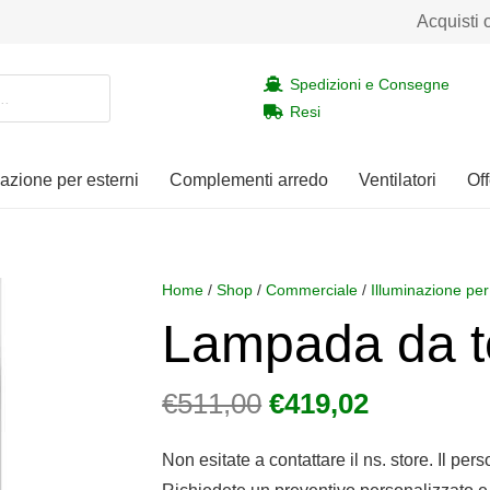
Acquisti 
Spedizioni e Consegne
Resi
nazione per esterni
Complementi arredo
Ventilatori
Off
Home
/
Shop
/
Commerciale
/
Illuminazione per
Lampada da te
Il
Il
€
511,00
€
419,02
prezzo
prezzo
originale
attuale
Non esitate a contattare il ns. store. Il per