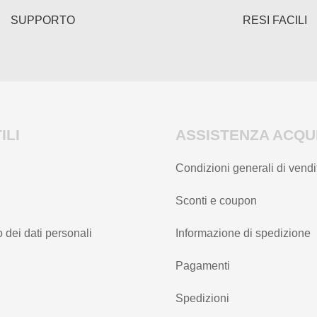
del
SUPPORTO
RESI FACILI
prodotto
ILI
ASSISTENZA ACQUI
Condizioni generali di vendi
Sconti e coupon
 dei dati personali
Informazione di spedizione
Pagamenti
Spedizioni