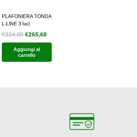
PLAFONIERA TONDA
L-LINE 3 luci
a
Il
Il
€
324,00
€
265,68
prezzo
prezzo
Aggiungi al
:
originale
attuale
carrello
era:
è:
0
€324,00.
€265,68.
55