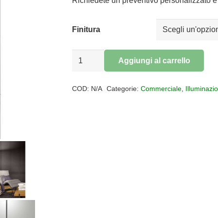
era:
è:
Richiedete un preventivo personalizzato e 
€511,00.
€419,02.
Finitura
Lampada
Aggiungi al carrello
da
Alternative:
terra
COD:
N/A
Categorie:
Commerciale
,
Illuminazi
led
FIZZ
quantità