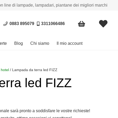
on line di lampade, lampadari, piantane dei migliori marchi
0883 895079
3311066486
erte
Blog
Chi siamo
Il mio account
 hotel
/ Lampada da terra led FIZZ
rra led FIZZ
sonale sarà pronto a soddisfare le vostre richieste!