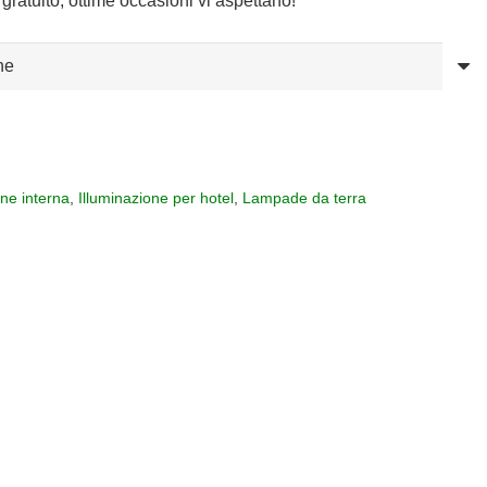
gratuito, ottime occasioni vi aspettano!
one interna
,
Illuminazione per hotel
,
Lampade da terra