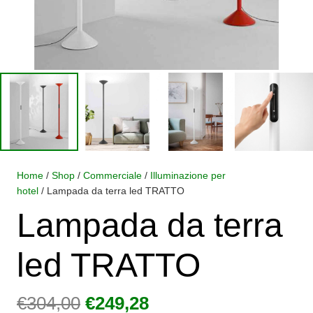
Home
/
Shop
/
Commerciale
/
Illuminazione per
hotel
/ Lampada da terra led TRATTO
Lampada da terra
led TRATTO
Il
Il
€
304,00
€
249,28