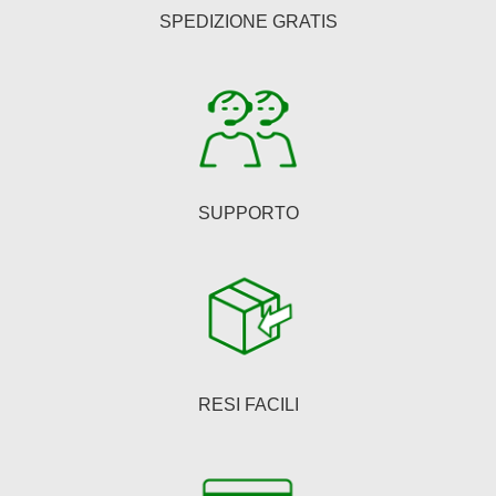
essere
SPEDIZIONE GRATIS
scelte
nella
pagina
del
prodotto
SUPPORTO
RESI FACILI