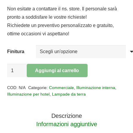
prezzo
prezzo
Non esitate a contattare il ns. store. Il personale sarà
originale
attuale
pronto a soddisfare le vostre richieste!
era:
è:
Richiedete un preventivo personalizzato e gratuito,
€304,00.
€249,28.
ottime occasioni vi aspettano!
Finitura
Lampada
Aggiungi al carrello
da
Alternative:
terra
COD:
N/A
Categorie:
Commerciale
,
Illuminazione interna
,
led
Illuminazione per hotel
,
Lampade da terra
TRATTO
quantità
Descrizione
Informazioni aggiuntive