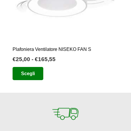
Plafoniera Ventilatore NISEKO FAN S
Fascia
€
25,00
-
€
165,55
di
Questo
Scegli
prezzo:
prodotto
da
ha
€25,00
più
a
varianti.
€165,55
Le
opzioni
possono