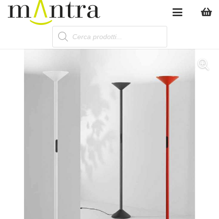
Products
search