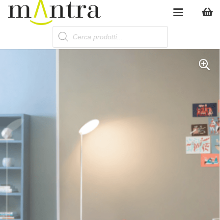
Products
search