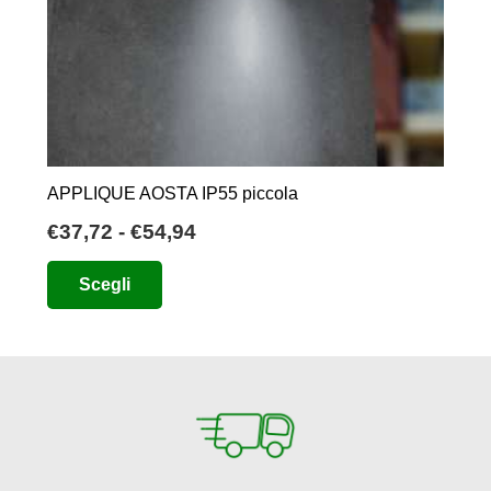
APPLIQUE AOSTA IP55 piccola
Fascia
€
37,72
-
€
54,94
di
Questo
Scegli
prezzo:
prodotto
da
ha
€37,72
più
a
varianti.
€54,94
Le
opzioni
possono