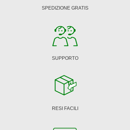
essere
SPEDIZIONE GRATIS
scelte
nella
pagina
del
prodotto
SUPPORTO
RESI FACILI