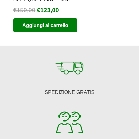
Il
Il
€
150,00
€
123,00
prezzo
prezzo
Aggiungi al carrello
originale
attuale
era:
è:
€150,00.
€123,00.
SPEDIZIONE GRATIS