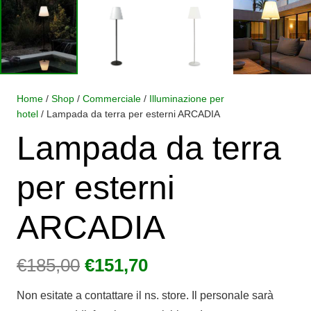
Home
/
Shop
/
Commerciale
/
Illuminazione per
hotel
/ Lampada da terra per esterni ARCADIA
Lampada da terra
per esterni
ARCADIA
Il
Il
€
185,00
€
151,70
prezzo
prezzo
Non esitate a contattare il ns. store. Il personale sarà
originale
attuale