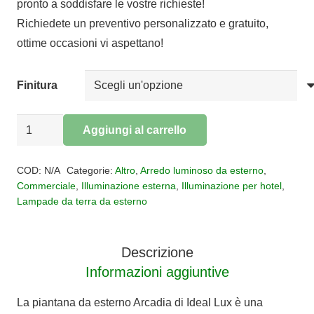
pronto a soddisfare le vostre richieste!
era:
è:
Richiedete un preventivo personalizzato e gratuito,
€185,00.
€151,70.
ottime occasioni vi aspettano!
Finitura
Lampada
Aggiungi al carrello
da
Alternative:
terra
COD:
N/A
Categorie:
Altro
,
Arredo luminoso da esterno
,
per
Commerciale
,
Illuminazione esterna
,
Illuminazione per hotel
,
Lampade da terra da esterno
esterni
ARCADIA
quantità
Descrizione
Informazioni aggiuntive
La piantana da esterno Arcadia di Ideal Lux è una