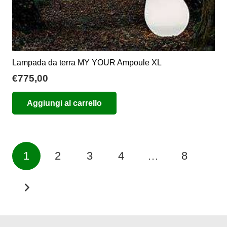
Lampada da terra MY YOUR Ampoule XL
€
775,00
Aggiungi al carrello
Paginazione
1
2
3
4
…
8
degli
articoli