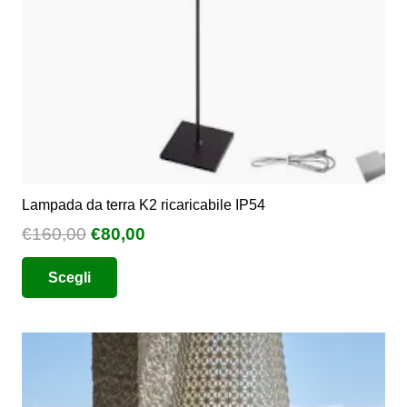
Lampada da terra K2 ricaricabile IP54
Il
Il
€
160,00
€
80,00
prezzo
prezzo
Questo
Scegli
originale
attuale
prodotto
era:
è:
ha
€160,00.
€80,00.
più
varianti.
Le