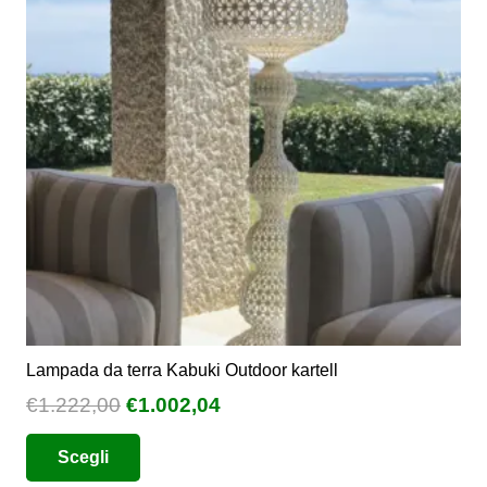
opzioni
possono
essere
scelte
nella
pagina
del
prodotto
Lampada da terra Kabuki Outdoor kartell
Il
Il
€
1.222,00
€
1.002,04
prezzo
prezzo
Questo
Scegli
originale
attuale
prodotto