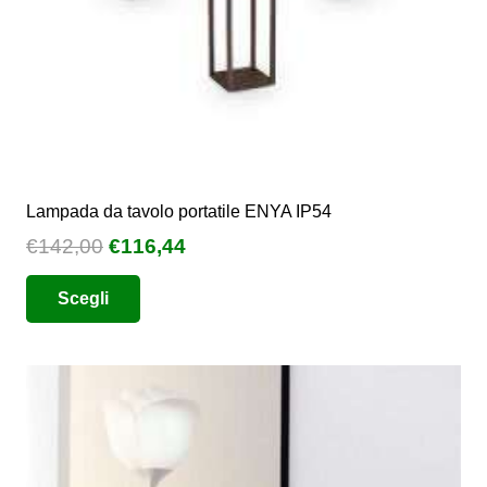
del
prodotto
Lampada da tavolo portatile ENYA IP54
Il
Il
€
142,00
€
116,44
prezzo
prezzo
Questo
Scegli
originale
attuale
prodotto
era:
è:
ha
€142,00.
€116,44.
più
varianti.
Le
opzioni