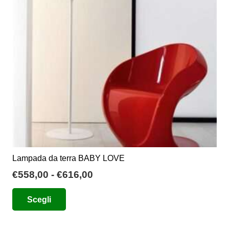
possono
essere
scelte
nella
pagina
del
prodotto
Lampada da terra BABY LOVE
Fascia
€
558,00
-
€
616,00
di
Questo
Scegli
prezzo:
prodotto
da
ha
€558,00