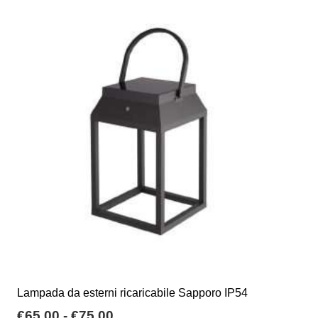
Lampada da esterni ricaricabile Sapporo IP54
Fascia
€
65,00
-
€
75,00