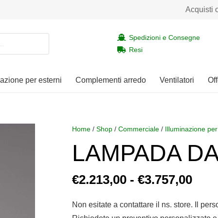
Acquisti 
Spedizioni e Consegne
Resi
nazione per esterni
Complementi arredo
Ventilatori
Off
Home
/
Shop
/
Commerciale
/
Illuminazione per
LAMPADA DA
Fasc
€
2.213,00
-
€
3.757,00
di
prez
Non esitate a contattare il ns. store. Il per