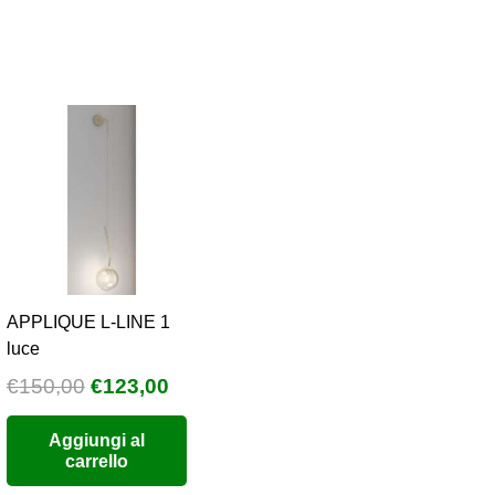
APPLIQUE L-LINE 1
luce
Il
Il
€
150,00
€
123,00
prezzo
prezzo
Aggiungi al
originale
attuale
carrello
era:
è: