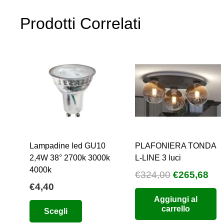
Prodotti Correlati
Lampadine led GU10
PLAFONIERA TONDA
2,4W 38° 2700k 3000k
L-LINE 3 luci
4000k
Il
Il
€
324,00
€
265,68
€
4,40
prezzo
pre
Aggiungi al
originale
att
Questo
carrello
Scegli
era:
è:
prodotto