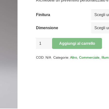
da
Richiedete un preventivo personalizzato e 
€2.2
a
Finitura
€3.7
Dimensione
LAMPADA
Aggiungi al carrello
DA
Alternative:
TERRA
COD:
N/A
Categorie:
Altro
,
Commerciale
,
Illu
TESS
quantità