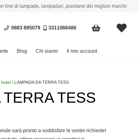
on line di lampade, lampadari, piantane dei migliori marchi
0883 895079
3311066486
erte
Blog
Chi siamo
Il mio account
 hotel
/ LAMPADA DA TERRA TESS
 TERRA TESS
ia
zo:
sonale sarà pronto a soddisfare le vostre richieste!