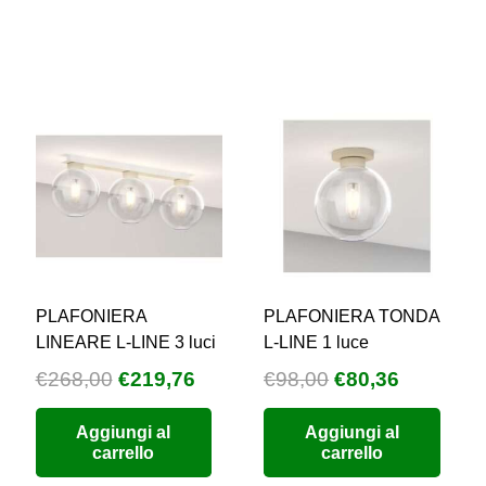
PLAFONIERA
PLAFONIERA TONDA
LINEARE L-LINE 3 luci
L-LINE 1 luce
Il
Il
Il
Il
€
268,00
€
219,76
€
98,00
€
80,36
zzo
prezzo
prezzo
prezzo
prezzo
Aggiungi al
Aggiungi al
uale
originale
attuale
originale
attuale
carrello
carrello
era:
è:
era:
è: