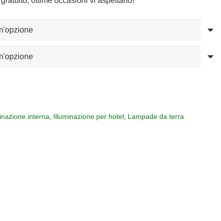
gratuito, ottime occasioni vi aspettano!
13,00
57,00
minazione interna
,
Illuminazione per hotel
,
Lampade da terra