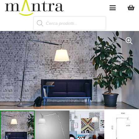
Products
search