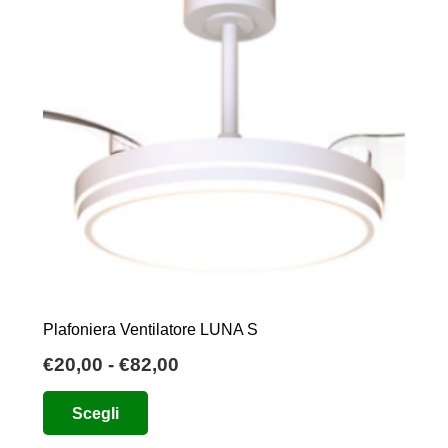
Plafoniera Ventilatore LUNA S
Fascia
€
20,00
-
€
82,00
di
Questo
Scegli
prezzo:
prodotto
da
ha