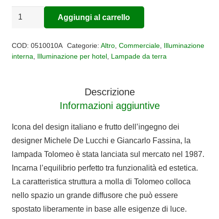
LAMPADA
Aggiungi al carrello
Alternative:
DA
TERRA
COD:
0510010A
Categorie:
Altro
,
Commerciale
,
Illuminazione
TOLOMEO
interna
,
Illuminazione per hotel
,
Lampade da terra
MAXI
quantità
Descrizione
Informazioni aggiuntive
Icona del design italiano e frutto dell’ingegno dei
designer Michele De Lucchi e Giancarlo Fassina, la
lampada Tolomeo è stata lanciata sul mercato nel 1987.
Incarna l’equilibrio perfetto tra funzionalità ed estetica.
La caratteristica struttura a molla di Tolomeo colloca
nello spazio un grande diffusore che può essere
spostato liberamente in base alle esigenze di luce.