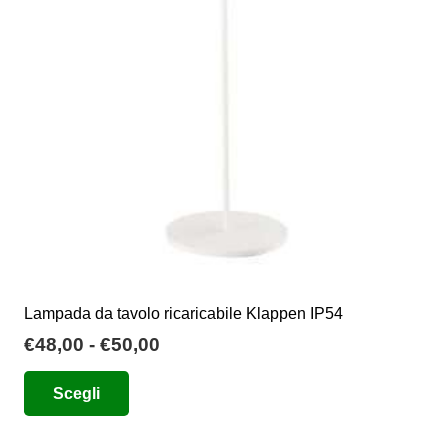
Lampada da tavolo ricaricabile Klappen IP54
Fascia
€
48,00
-
€
50,00
di
Questo
Scegli
prezzo:
prodotto
da
ha
€48,00