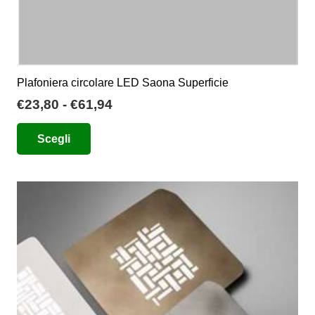
Plafoniera circolare LED Saona Superficie
Fascia
€
23,80
-
€
61,94
di
Questo
Scegli
prezzo:
prodotto
da
ha
€23,80
più
a
varianti.
€61,94
Le
opzioni
possono
essere
scelte