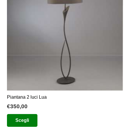
possono
essere
scelte
nella
pagina
del
prodotto
Piantana 2 luci Lua
€
350,00
Questo
Scegli
prodotto