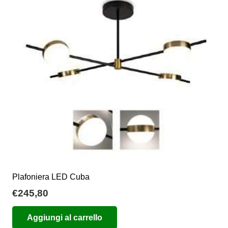
opzioni
possono
essere
scelte
nella
pagina
del
prodotto
Plafoniera LED Cuba
€
245,80
Aggiungi al carrello