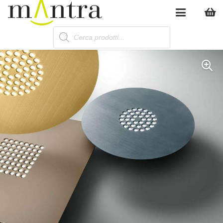
Products
search