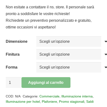
di
Non esitate a contattare il ns. store. Il personale sarà
prezzo:
pronto a soddisfare le vostre richieste!
da
Richiedete un preventivo personalizzato e gratuito,
€170,00
ottime occasioni vi aspettano!
a
€310,00
Dimensione
Finitura
Forma
Plafoniera
Aggiungi al carrello
Spoke
Alternative:
led
COD:
N/A
Categorie:
Commerciale
,
Illuminazione interna
,
quantità
Illuminazione per hotel
,
Plafoniere
,
Promo stagionali
,
Saldi