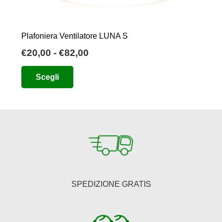
Plafoniera Ventilatore LUNA S
Fascia
€
20,00
-
€
82,00
di
Questo
Scegli
prezzo:
prodotto
da
ha
€20,00
più
a
varianti.
€82,00
Le
opzioni
possono
essere
SPEDIZIONE GRATIS
scelte
nella
pagina