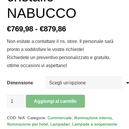
NABUCCO
Fascia
€
769,98
-
€
879,86
di
Non esitate a contattare il ns. store. Il personale sarà
prezzo:
pronto a soddisfare le vostre richieste!
da
Richiedete un preventivo personalizzato e gratuito,
€769,98
ottime occasioni vi aspettano!
a
€879,86
Dimensione
Lampadario
Aggiungi al carrello
a
Alternative:
sospensione
COD:
N/A
Categorie:
Commerciale
,
Illuminazione interna
,
cristallo
Illuminazione per hotel
,
Lampadari
,
Lampade a sospensione