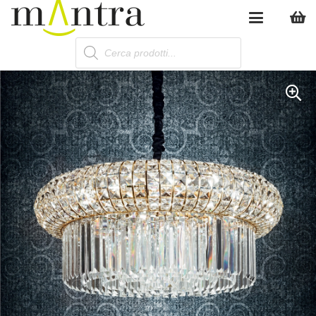
Products
search