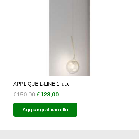
APPLIQUE L-LINE 1 luce
Il
Il
€
150,00
€
123,00
prezzo
prezzo
Aggiungi al carrello
originale
attuale
era:
è:
€150,00.
€123,00.