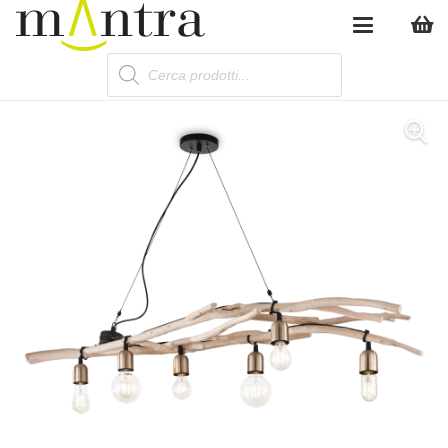
Products
search