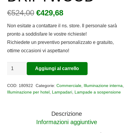
Il
Il
€
524,00
€
429,68
prezzo
prezzo
Non esitate a contattare il ns. store. Il personale sarà
originale
attuale
pronto a soddisfare le vostre richieste!
era:
è:
Richiedete un preventivo personalizzato e gratuito,
€524,00.
€429,68.
ottime occasioni vi aspettano!
Lampadario
Aggiungi al carrello
Alternative:
a
sospensione
COD:
180922
Categorie:
Commerciale
,
Illuminazione interna
,
DRIFTWOOD
Illuminazione per hotel
,
Lampadari
,
Lampade a sospensione
quantità
Descrizione
Informazioni aggiuntive