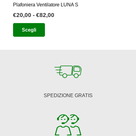
Plafoniera Ventilatore LUNA S
Fascia
€
20,00
-
€
82,00
di
Questo
Scegli
prezzo:
prodotto
da
ha
€20,00
più
a
varianti.
€82,00
Le
opzioni
possono
essere
SPEDIZIONE GRATIS
scelte
nella
pagina
del
prodotto