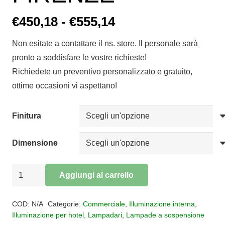
Fascia
€
450,18
-
€
555,14
di
Non esitate a contattare il ns. store. Il personale sarà
prezzo:
pronto a soddisfare le vostre richieste!
da
Richiedete un preventivo personalizzato e gratuito,
€450,18
ottime occasioni vi aspettano!
a
€555,14
Finitura
Dimensione
Lampadario
Aggiungi al carrello
a
Alternative:
sospensione
COD:
N/A
Categorie:
Commerciale
,
Illuminazione interna
,
FIRENZE
Illuminazione per hotel
,
Lampadari
,
Lampade a sospensione