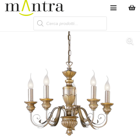
Products
search