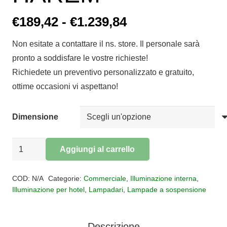
Fascia
€
189,42
-
€
1.239,84
di
Non esitate a contattare il ns. store. Il personale sarà
prezzo:
pronto a soddisfare le vostre richieste!
da
Richiedete un preventivo personalizzato e gratuito,
€189,42
ottime occasioni vi aspettano!
a
€1.239,84
Dimensione
Lampadario
Aggiungi al carrello
a
Alternative:
sospensione
COD:
N/A
Categorie:
Commerciale
,
Illuminazione interna
,
HAREM
Illuminazione per hotel
,
Lampadari
,
Lampade a sospensione
quantità
Descrizione