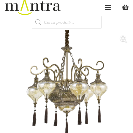
Products
search