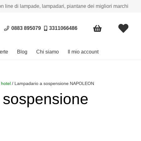
on line di lampade, lampadari, piantane dei migliori marchi
0883 895079
3311066486
erte
Blog
Chi siamo
Il mio account
 hotel
/ Lampadario a sospensione NAPOLEON
 sospensione
a