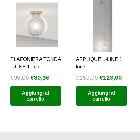
PLAFONIERA TONDA
APPLIQUE L-LINE 1
L-LINE 1 luce
luce
Il
Il
Il
Il
€
98,00
€
80,36
€
150,00
€
123,00
zzo
prezzo
prezzo
prezzo
prezz
Aggiungi al
Aggiungi al
uale
originale
attuale
originale
attual
carrello
carrello
era:
è:
era:
è:
9,76.
€98,00.
€80,36.
€150,00.
€123,0