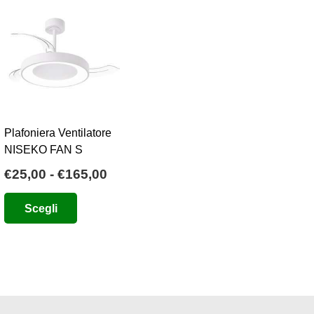
Plafoniera Ventilatore
NISEKO FAN S
Fascia
€
25,00
-
€
165,00
o
di
Questo
Scegli
e
prezzo:
prodotto
da
ha
0.
€25,00
più
a
varianti.
€165,00
Le
opzioni