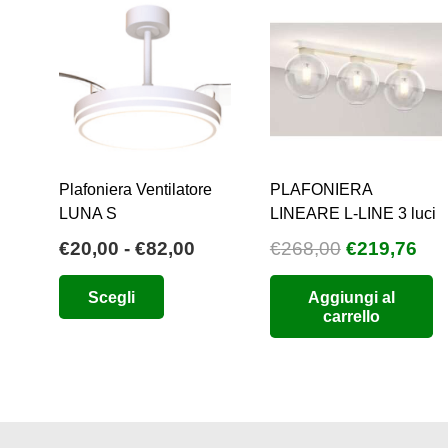
Plafoniera Ventilatore
PLAFONIERA
LUNA S
LINEARE L-LINE 3 luci
Fascia
Il
Il
€
20,00
-
€
82,00
€
268,00
€
219,76
di
prezzo
pre
Questo
Scegli
Aggiungi al
prezzo:
originale
att
prodotto
carrello
da
era:
è:
ha
€20,00
€268,00.
€21
più
a
varianti.
€82,00
Le
opzioni