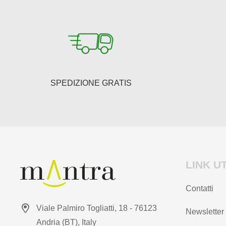
possono
essere
scelte
nella
pagina
del
SPEDIZIONE GRATIS
prodotto
LINK UT
Contatti
Viale Palmiro Togliatti, 18 - 76123
Newsletter
Andria (BT), Italy