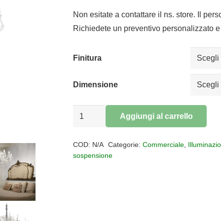
di
prezz
Non esitate a contattare il ns. store. Il per
da
Richiedete un preventivo personalizzato e 
€600,
a
Finitura
€1.000
Dimensione
Lampadario
Aggiungi al carrello
a
Alternative:
sospensione
COD:
N/A
Categorie:
Commerciale
,
Illuminazi
NAPOLEON
sospensione
quantità