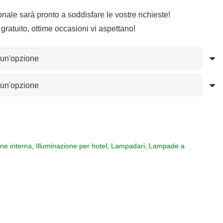
o:
sonale sarà pronto a soddisfare le vostre richieste!
gratuito, ottime occasioni vi aspettano!
24
,40
one interna
,
Illuminazione per hotel
,
Lampadari
,
Lampade a