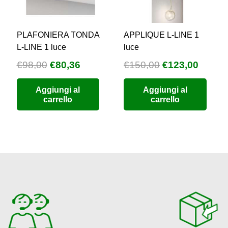
PLAFONIERA TONDA
APPLIQUE L-LINE 1
L-LINE 1 luce
luce
Il
Il
Il
Il
€
98,00
€
80,36
€
150,00
€
123,00
zzo
prezzo
prezzo
prezzo
prezz
Aggiungi al
Aggiungi al
uale
originale
attuale
originale
attual
carrello
carrello
era:
è:
era:
è:
9,76.
€98,00.
€80,36.
€150,00.
€123,0