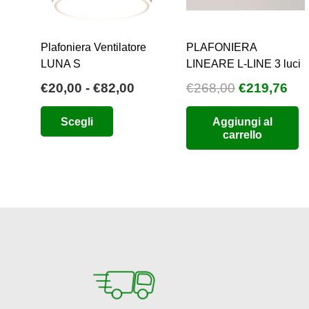
Plafoniera Ventilatore
PLAFONIERA
LUNA S
LINEARE L-LINE 3 luci
Fascia
Il
Il
€
20,00
-
€
82,00
€
268,00
€
219,76
di
prezzo
pre
Questo
Scegli
Aggiungi al
prezzo:
originale
att
prodotto
carrello
da
era:
è:
ha
€20,00
€268,00.
€21
più
a
varianti.
€82,00
Le
opzioni
possono
essere
scelte
nella