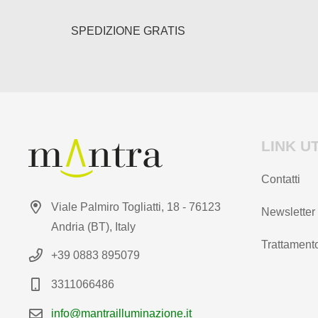
pagina
del
SPEDIZIONE GRATIS
prodotto
LINK UT
Contatti
Viale Palmiro Togliatti, 18 - 76123
Newsletter
Andria (BT), Italy
Trattamento
+39 0883 895079
3311066486
info@mantrailluminazione.it