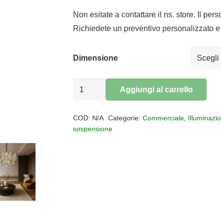
di
prezz
Non esitate a contattare il ns. store. Il per
da
Richiedete un preventivo personalizzato e 
€850,
a
Dimensione
€1.000
Lampadario
Aggiungi al carrello
a
Alternative:
sospensione
COD:
N/A
Categorie:
Commerciale
,
Illuminazi
NEGRESCO
sospensione
quantità