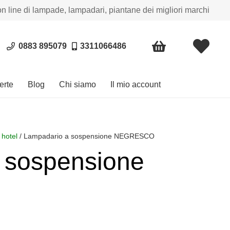
on line di lampade, lampadari, piantane dei migliori marchi
0883 895079
3311066486
erte
Blog
Chi siamo
Il mio account
 hotel
/ Lampadario a sospensione NEGRESCO
 sospensione
a