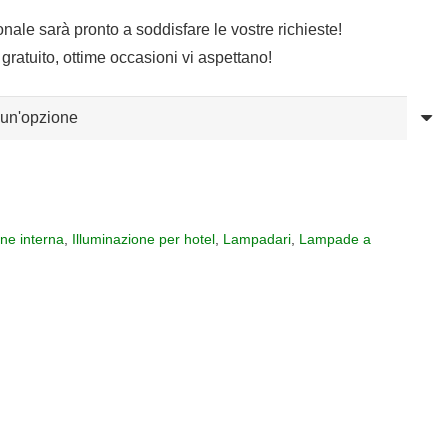
o:
sonale sarà pronto a soddisfare le vostre richieste!
gratuito, ottime occasioni vi aspettano!
34
,40
one interna
,
Illuminazione per hotel
,
Lampadari
,
Lampade a