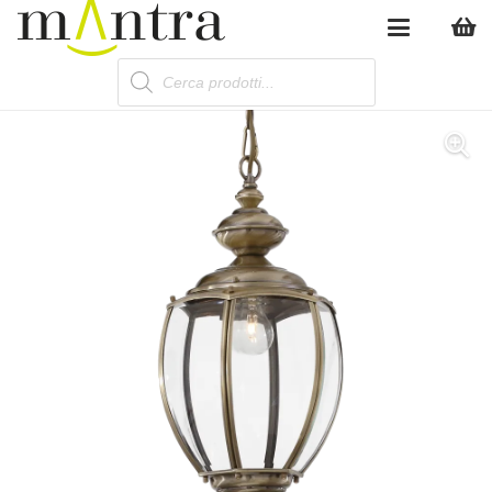
Products
search