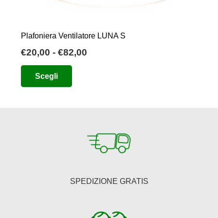
Plafoniera Ventilatore LUNA S
Fascia
€
20,00
-
€
82,00
di
Questo
Scegli
prezzo:
prodotto
da
ha
€20,00
più
a
varianti.
€82,00
Le
opzioni
possono
essere
SPEDIZIONE GRATIS
scelte
nella
pagina