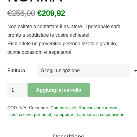
Il
Il
€
256,00
€
209,92
prezzo
prezzo
Non esitate a contattare il ns. store. Il personale sarà
originale
attuale
pronto a soddisfare le vostre richieste!
era:
è:
Richiedete un preventivo personalizzato e gratuito,
€256,00.
€209,92.
ottime occasioni vi aspettano!
Finitura
Lampadario
Aggiungi al carrello
a
Alternative:
sospensione
COD:
N/A
Categorie:
Commerciale
,
Illuminazione interna
,
NORMA
Illuminazione per hotel
,
Lampadari
,
Lampade a sospensione
quantità
Descrizione