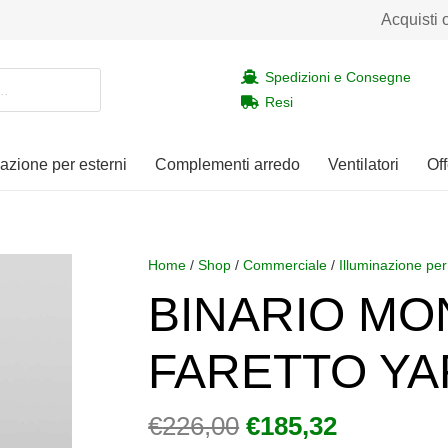
Acquisti 
Spedizioni e Consegne
Resi
nazione per esterni
Complementi arredo
Ventilatori
Off
Home
/
Shop
/
Commerciale
/
Illuminazione per
BINARIO MO
FARETTO YA
Il
Il
€
226,00
€
185,32