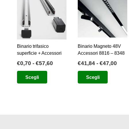
Binario trifasico
Binario Magneto 48V
superficie + Accessori
Accessori 8816 – 8348
Fascia
Fasc
€
0,70
-
€
57,60
€
41,84
-
€
47,00
di
di
Questo
Questo
Scegli
Scegli
prezzo:
prez
prodotto
prodotto
da
da
ha
ha
€0,70
€41,
più
più
a
a
varianti.
varianti.
€57,60
€47,
Le
Le
opzioni
opzioni
possono
possono