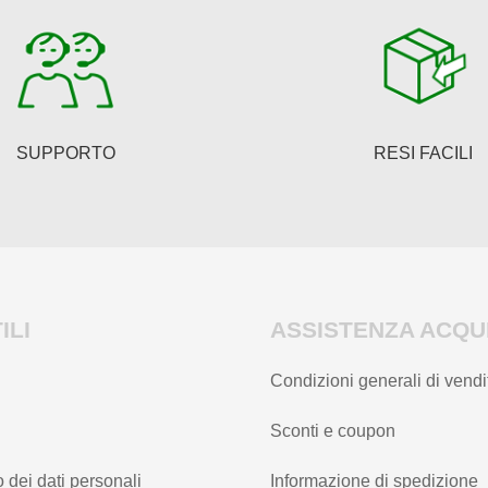
possono
essere
essere
scelte
scelte
nella
nella
pagina
pagina
del
SUPPORTO
RESI FACILI
del
prodotto
prodotto
ILI
ASSISTENZA ACQUI
Condizioni generali di vendi
Sconti e coupon
 dei dati personali
Informazione di spedizione