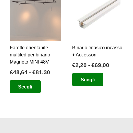
Faretto orientabile
Binario trifasico incasso
multiled per binario
+ Accessori
Magneto MINI 48V
ia
Fascia
€
2,20
-
€
69,00
Fascia
€
48,64
-
€
81,30
di
Questo
di
Scegli
zo:
prezzo:
Questo
prodotto
Scegli
prezzo:
da
prodotto
ha
da
84
€2,20
ha
più
€48,64
a
più
varianti.
a
00
€69,00
varianti.
Le
€81,30
Le
opzioni
opzioni
possono