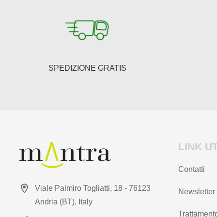
essere
essere
scelte
scelte
nella
nella
pagina
pagina
del
del
SPEDIZIONE GRATIS
prodotto
prodotto
LINK UT
Contatti
Viale Palmiro Togliatti, 18 - 76123
Newsletter
Andria (BT), Italy
Trattamento