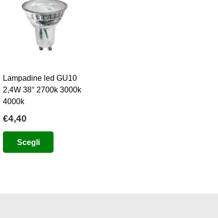
Lampadine led GU10
2,4W 38° 2700k 3000k
4000k
€
4,40
Questo
Scegli
prodotto
ha
più
varianti.
Le
opzioni