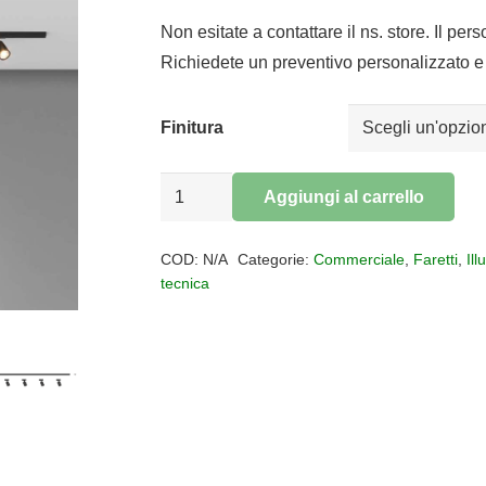
prezzo
prezzo
originale
attuale
Non esitate a contattare il ns. store. Il per
era:
è:
Richiedete un preventivo personalizzato e 
€226,00.
€185,32.
Finitura
BINARIO
Aggiungi al carrello
MONO
Alternative:
KIT
COD:
N/A
Categorie:
Commerciale
,
Faretti
,
Il
200
tecnica
CM
FARETTO
YARI
quantità