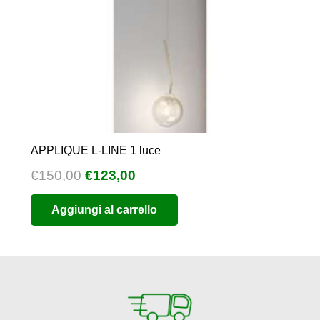
APPLIQUE L-LINE 1 luce
Il
Il
€
150,00
€
123,00
prezzo
prezzo
Aggiungi al carrello
originale
attuale
era:
è:
€150,00.
€123,00.