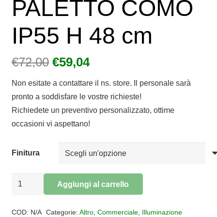
PALETTO COMO
IP55 H 48 cm
Il
Il
€
72,00
€
59,04
prezzo
prezzo
Non esitate a contattare il ns. store. Il personale sarà
originale
attuale
pronto a soddisfare le vostre richieste!
era:
è:
Richiedete un preventivo personalizzato, ottime
€72,00.
€59,04.
occasioni vi aspettano!
Finitura
PALETTO
Aggiungi al carrello
COMO
Alternative:
IP55
COD:
N/A
Categorie:
Altro
,
Commerciale
,
Illuminazione