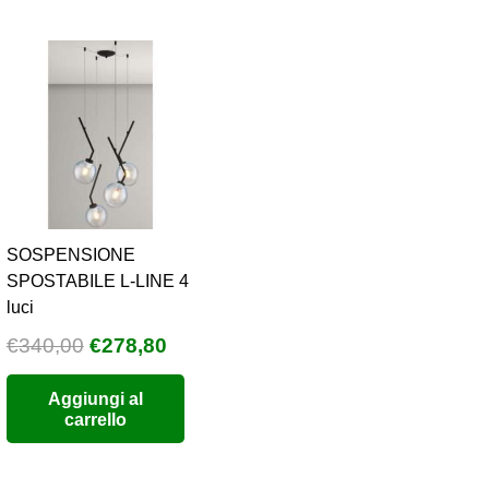
SOSPENSIONE
SPOSTABILE L-LINE 4
luci
Il
Il
€
340,00
€
278,80
prezzo
prezzo
Aggiungi al
originale
attuale
carrello
era:
è:
€340,00.
€278,80.