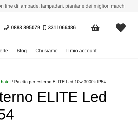
on line di lampade, lampadari, piantane dei migliori marchi
0883 895079
3311066486
erte
Blog
Chi siamo
Il mio account
 hotel
/ Paletto per esterno ELITE Led 10w 3000k IP54
sterno ELITE Led
54