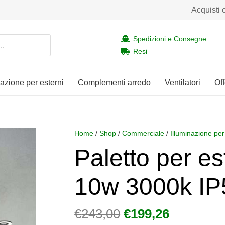
Acquisti 
Spedizioni e Consegne
Resi
nazione per esterni
Complementi arredo
Ventilatori
Off
Home
/
Shop
/
Commerciale
/
Illuminazione per
Paletto per e
10w 3000k IP
Il
Il
€
243,00
€
199,26