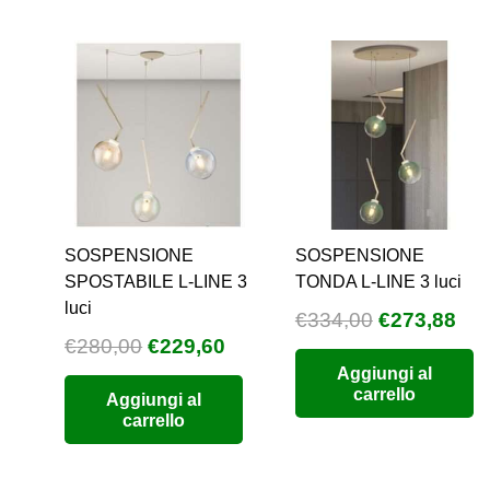
SOSPENSIONE
SOSPENSIONE
SPOSTABILE L-LINE 3
TONDA L-LINE 3 luci
luci
Il
Il
€
334,00
€
273,88
Il
Il
€
280,00
€
229,60
prezzo
pre
prezzo
prezzo
Aggiungi al
originale
att
carrello
Aggiungi al
originale
attuale
era:
è:
carrello
era:
è:
€334,00.
€27
€280,00.
€229,60.