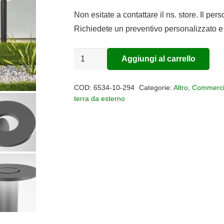
prezzo
prezzo
originale
attuale
Non esitate a contattare il ns. store. Il per
era:
è:
Richiedete un preventivo personalizzato e 
€243,00.
€199,26.
Paletto
Aggiungi al carrello
Alternative:
per
esterno
COD:
6534-10-294
Categorie:
Altro
,
Commerci
ELITE
terra da esterno
Led
10w
3000k
IP54
quantità