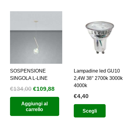
SOSPENSIONE
Lampadine led GU10
SINGOLA L-LINE
2,4W 38° 2700k 3000k
4000k
Il
Il
€
134,00
€
109,88
€
4,40
zzo
prezzo
prezzo
Aggiungi al
uale
originale
attuale
Questo
carrello
Scegli
era:
è:
prodotto
3,88.
€134,00.
€109,88.
ha
più