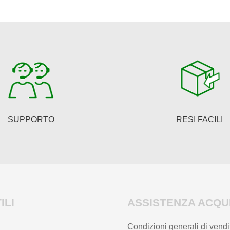
varianti.
Le
opzioni
possono
essere
scelte
nella
pagina
del
SUPPORTO
RESI FACILI
prodotto
ILI
ASSISTENZA ACQUI
Condizioni generali di vendi