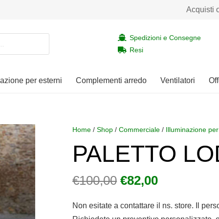
Acquisti 
Spedizioni e Consegne
Resi
nazione per esterni
Complementi arredo
Ventilatori
Off
Home
/
Shop
/
Commerciale
/
Illuminazione per
PALETTO LOD
Il
Il
€
100,00
€
82,00
prezzo
prezzo
originale
attuale
Non esitate a contattare il ns. store. Il per