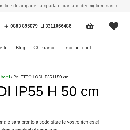
on line di lampade, lampadari, piantane dei migliori marchi
0883 895079
3311066486
erte
Blog
Chi siamo
Il mio account
 hotel
/ PALETTO LODI IP55 H 50 cm
I IP55 H 50 cm
sonale sarà pronto a soddisfare le vostre richieste!