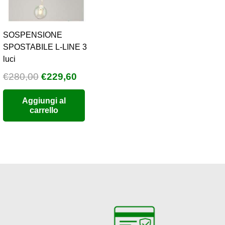
SOSPENSIONE
SPOSTABILE L-LINE 3
luci
Il
Il
€
280,00
€
229,60
o
prezzo
prezzo
Aggiungi al
e
originale
attuale
carrello
era:
è:
0.
€280,00.
€229,60.