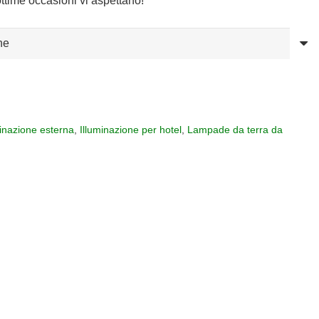
ttime occasioni vi aspettano!
minazione esterna
,
Illuminazione per hotel
,
Lampade da terra da