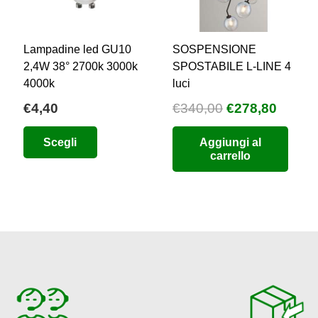
Lampadine led GU10
SOSPENSIONE
2,4W 38° 2700k 3000k
SPOSTABILE L-LINE 4
4000k
luci
Il
Il
€
4,40
€
340,00
€
278,80
zzo
prezzo
prezz
uale
Questo
Scegli
Aggiungi al
originale
attual
prodotto
carrello
era:
è:
9,88.
ha
€340,00.
€278,8
più
varianti.
Le
opzioni
possono
essere
scelte