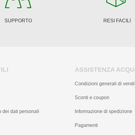
nella
pagina
del
SUPPORTO
RESI FACILI
prodotto
ILI
ASSISTENZA ACQUI
Condizioni generali di vendi
Sconti e coupon
 dei dati personali
Informazione di spedizione
Pagamenti