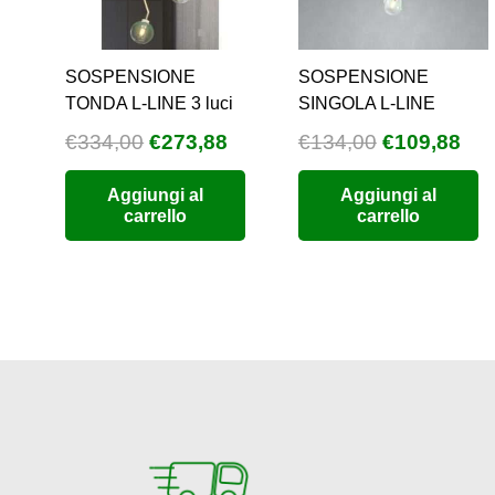
SOSPENSIONE
SOSPENSIONE
TONDA L-LINE 3 luci
SINGOLA L-LINE
Il
Il
Il
Il
€
334,00
€
273,88
€
134,00
€
109,88
prezzo
prezzo
prezzo
pre
Aggiungi al
Aggiungi al
originale
attuale
originale
att
carrello
carrello
era:
è:
era:
è:
€334,00.
€273,88.
€134,00.
€10