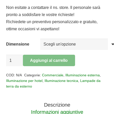
di
Non esitate a contattare il ns. store. Il personale sarà
prezzo:
pronto a soddisfare le vostre richieste!
da
Richiedete un preventivo personalizzato e gratuito,
€169,79
ottime occasioni vi aspettano!
a
€219,47
Dimensione
Paletto
Aggiungi al carrello
per
Alternative:
esterni
COD:
N/A
Categorie:
Commerciale
,
Illuminazione esterna
,
Ruka
Illuminazione per hotel
,
Illuminazione tecnica
,
Lampade da
terra da esterno
IP65
quantità
Descrizione
Informazioni aggiuntive