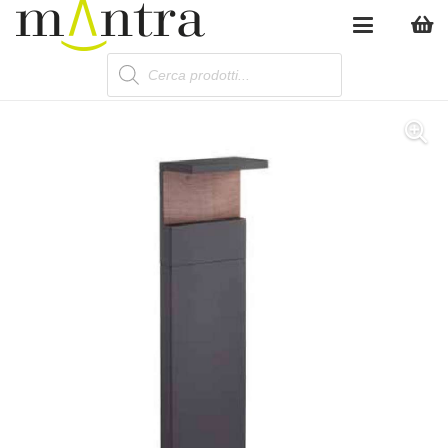
Products
search