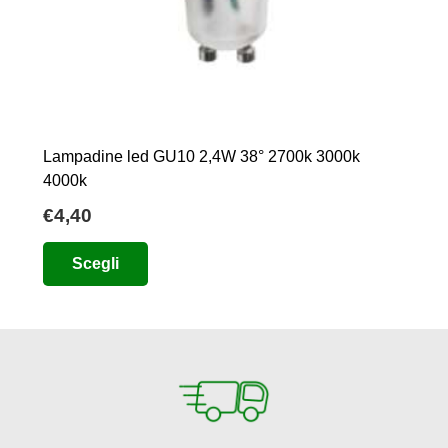
Lampadine led GU10 2,4W 38° 2700k 3000k
4000k
€
4,40
Questo
Scegli
prodotto
ha
più
varianti.
Le
opzioni
possono