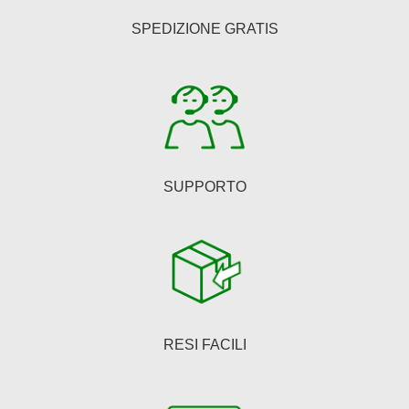
essere
SPEDIZIONE GRATIS
scelte
nella
pagina
del
prodotto
SUPPORTO
RESI FACILI